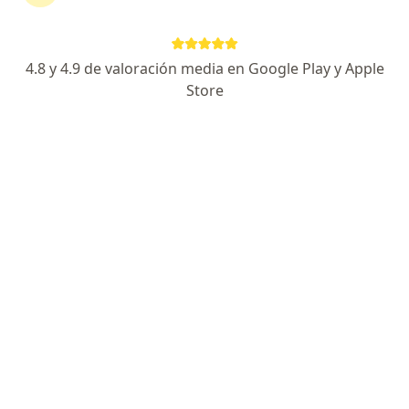
Agendar cita
4.8 y 4.9 de valoración media en Google Play y Apple
Enviar mensaje
Store
Especialista de confianza
Los pacientes vuelven a su consulta de forma
recurrente
Experiencia
Novedades
Servicios y precios
Experiencia
5
Formación