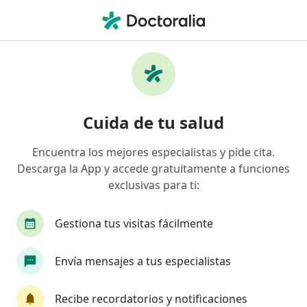
Men
¿Qué estás buscando?
Página De Inicio
Ginecólogo
Tijuana
Carlos Alberto 
Cuida de tu salud
Encuentra los mejores especialistas y pide cita.
Descarga la App y accede gratuitamente a funciones
exclusivas para ti:
Dr.
Carlos Alberto Barba Romero
Gestiona tus visitas fácilmente
sobre las especializaciones
Ginecólogo
·
Ver más
Tijuana
1 dirección
Envía mensajes a tus especialistas
No. de cédula: 10993691 8461972
327 opiniones
Recibe recordatorios y notificaciones