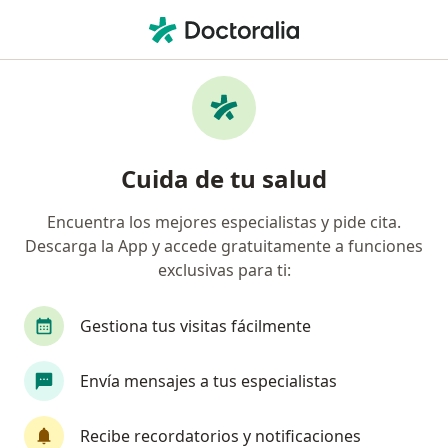
Men
Endometriosis • Tijuana, Baja California
Filtros
• 1
Seguro
Mapa
Especialistas en Endometriosis en Tijuana
Cuida de tu salud
Encuentra los mejores especialistas y pide cita.
¿Qué especialidad estás buscando?
Descarga la App y accede gratuitamente a funciones
Ginecólogo
Médico general
Ginecólogo O
exclusivas para ti:
Gestiona tus visitas fácilmente
Envía mensajes a tus especialistas
Recibe recordatorios y notificaciones