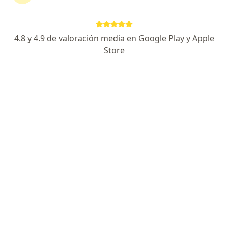
4.8 y 4.9 de valoración media en Google Play y Apple
Store
Dr. Horacio Ortega clavero
·
Ver más
Ginecólogo
144 opiniones
Esterilidad y Reproducción Asistida
Mejor Tesis Especialidad Ginecología y obstetricia
Mas de 20 años de practica Ginecológica
Avenida Bugambilias 50, Tijuana
•
Mapa
Centro De Fertilidad Del Prado
Consulta de primera vez
desde $1,400
Este especialista no ofrece reserva de cita en línea en esta dirección.