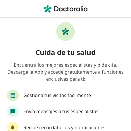
Men
Infertilidad • Tijuana, Baja California
Filtros
• 1
Seguro
Mapa
Especialistas en Infertilidad en Tijuana
Cuida de tu salud
Encuentra los mejores especialistas y pide cita.
¿Qué especialidad estás buscando?
Descarga la App y accede gratuitamente a funciones
Ginecólogo
Médico general
exclusivas para ti:
Pediatra
Angiólogo
Cardiólogo
Gestiona tus visitas fácilmente
Ver más
Envía mensajes a tus especialistas
Recibe recordatorios y notificaciones