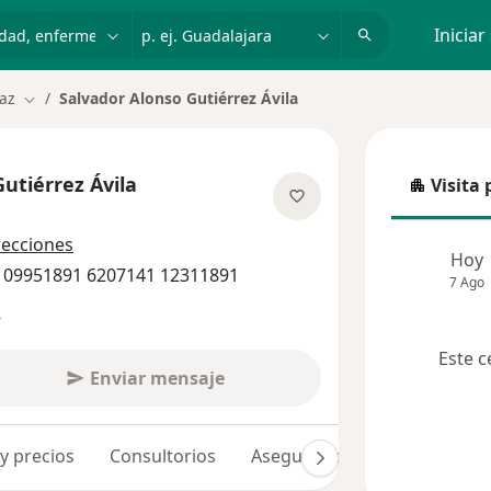
dad, enfermedad o nombre
p. ej. Guadalajara
Iniciar
az
Salvador Alonso Gutiérrez Ávila
Cambiar de ciudad
utiérrez Ávila
Visita 
Visita p
re las especializaciones
recciones
Hoy
2 09951891 6207141 12311891
7 Ago
s
Este c
Enviar mensaje
 y precios
Consultorios
Aseguradoras
Opiniones 