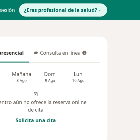
 sesión
¿Eres profesional de la salud?
presencial
Consulta en línea
resencial
Consulta en línea
Mañana
Dom
Lun
Mar
Mié
8 Ago
9 Ago
10 Ago
11 Ago
12 Ag
entro aún no ofrece la reserva online
de cita
Solicita una cita
(299)
Dudas solucionadas (123)