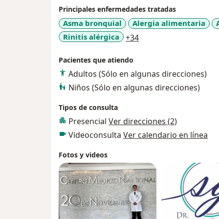
Principales enfermedades tratadas
Asma bronquial
Alergia alimentaria
a11y_sr_more_diseas
Rinitis alérgica
+34
Pacientes que atiendo
Adultos (Sólo en algunas direcciones)
Niños (Sólo en algunas direcciones)
Tipos de consulta
Presencial
Ver direcciones (2)
Videoconsulta
Ver calendario en línea
Fotos y videos