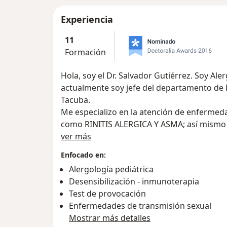
Experiencia
11
Formación
Hola, soy el Dr. Salvador Gutiérrez. Soy 
actualmente soy jefe del departamento de 
Tacuba.
Me especializo en la atención de enfermed
como RINITIS ALERGICA Y ASMA; así mis
Sobre mí
cuento con los conocimientos para la aten
ver más
la PIEL, UÑA Y PELO. Cuento con estudios 
Enfocado en:
PSORIASIS y otros padecimientos inmunoló
Alergología pediátrica
Desensibilización - inmunoterapia
Test de provocación
Enfermedades de transmisión sexual
Mostrar más detalles