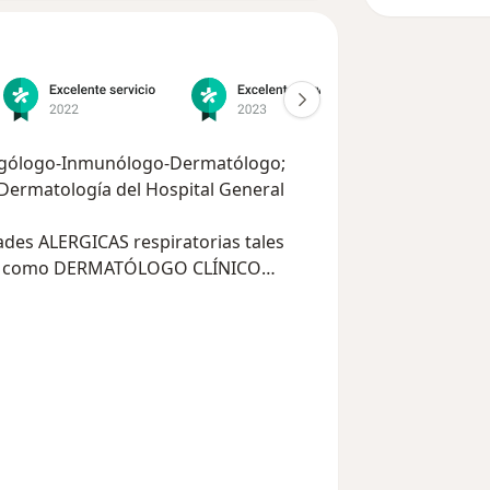
Alergólogo-Inmunólogo-Dermatólogo;
Dermatología del Hospital General
ades ALERGICAS respiratorias tales
mo como DERMATÓLOGO CLÍNICO
ción de las diversas enfermedades de
de posgrado en la atención de ACNE,
gicos cutáneos.