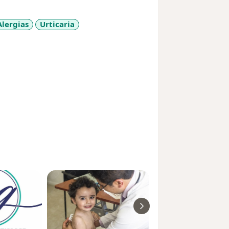
Alergias
Urticaria
es