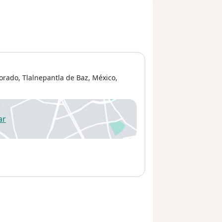
orado, Tlalnepantla de Baz, México,
ar
 abre en una nueva pestaña