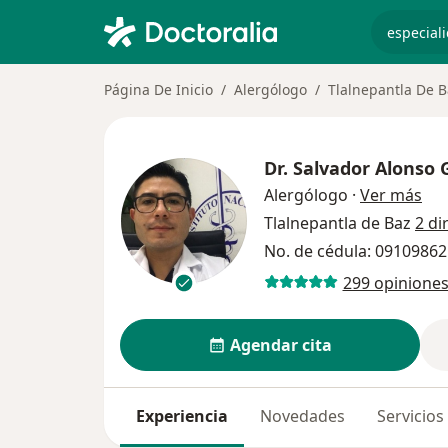
especiali
Página De Inicio
Alergólogo
Tlalnepantla De B
Dr.
Salvador Alonso G
sob
Alergólogo
·
Ver más
Tlalnepantla de Baz
2 di
No. de cédula: 0910986
299 opinione
Agendar cita
Experiencia
Novedades
Servicios