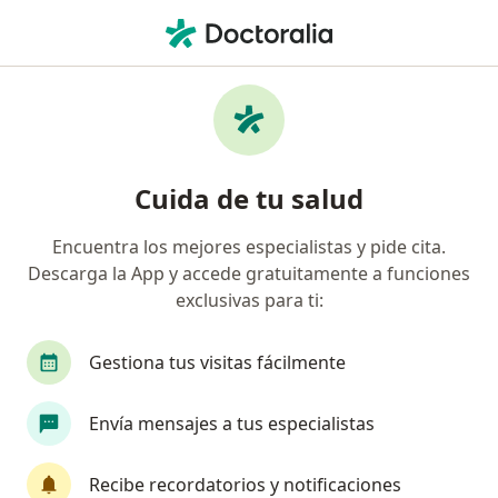
Men
¿Qué estás buscando?
Página De Inicio
Ginecólogo
Chihuahua
Luis Raúl 
Cambiar de ciud
Cuida de tu salud
Encuentra los mejores especialistas y pide cita.
Descarga la App y accede gratuitamente a funciones
exclusivas para ti:
Gestiona tus visitas fácilmente
Dr.
Luis Raúl Escárcega Ramos
sobre las especializaciones
Ginecólogo
·
Ver más
Envía mensajes a tus especialistas
Chihuahua
1 dirección
No. de cédula: 7915749 10953753 13319342
Recibe recordatorios y notificaciones