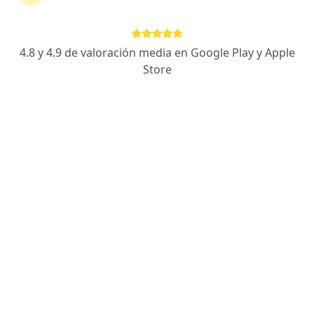
390 opiniones
Agendar cita
4.8 y 4.9 de valoración media en Google Play y Apple
Store
Enviar mensaje
Especialista de confianza
Los pacientes vuelven a su consulta de forma
recurrente
Experiencia
Novedades
Servicios y precios
Experiencia
2
Formación