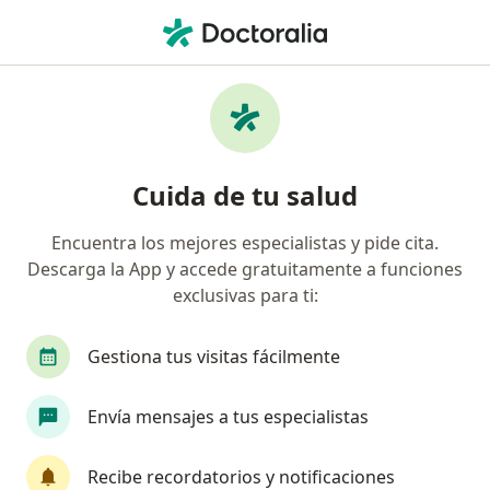
Men
Ovarios Poliquísticos • Chihuahua, Chihuahua
Filtros
• 1
Seguro
Mapa
Especialistas en Ovarios poliquísticos en
Cuida de tu salud
Chihuahua
Encuentra los mejores especialistas y pide cita.
Descarga la App y accede gratuitamente a funciones
¿Qué especialidad estás buscando?
exclusivas para ti:
Ginecólogo
Ginecólogo Oncólogo
Alergól
Gestiona tus visitas fácilmente
Envía mensajes a tus especialistas
Recibe recordatorios y notificaciones