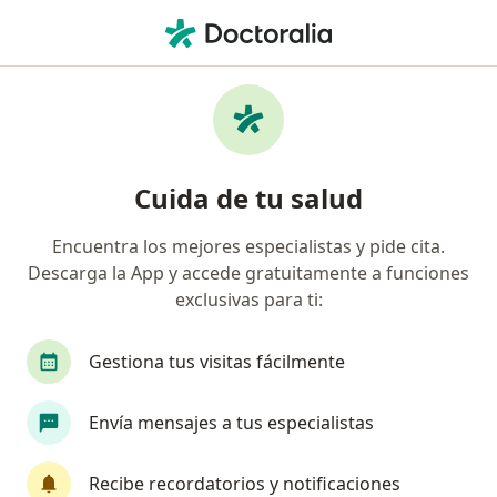
Men
¿Qué estás buscando?
Página De Inicio
Cirujano General
Monclova
Luis Migu
Cuida de tu salud
Encuentra los mejores especialistas y pide cita.
Descarga la App y accede gratuitamente a funciones
exclusivas para ti:
Dr.
Luis Miguel Garza Huerta
sobre las especializaciones
Cirujano general
·
Ver más
Gestiona tus visitas fácilmente
Monclova-Ciudad Frontera
2 direcciones
No. de cédula: 3779537 5189977
Envía mensajes a tus especialistas
613 opiniones
Recibe recordatorios y notificaciones