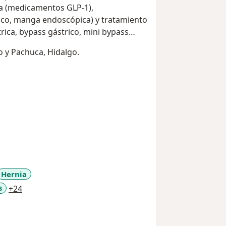
a (medicamentos GLP‑1),
ico, manga endoscópica) y tratamiento
ica, bypass gástrico, mini bypass
 y Pachuca, Hidalgo.
Hernia
a11y_sr_more_diseases
s
+24