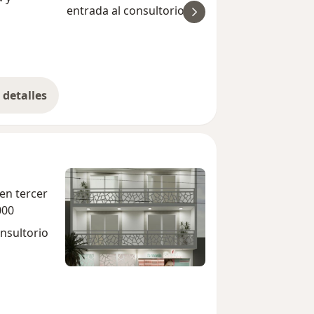
entrada al consultorio del dr.
ver
Fanny Fi
detalles
bre la experiencia
en tercer
000
nsultorio