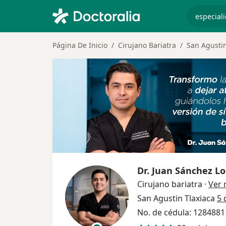
especiali
Página De Inicio
Cirujano Bariatra
San Agustin
Dr.
Juan Sánchez Lo
Cirujano bariatra
·
Ver
San Agustin Tlaxiaca
5 
No. de cédula: 128488