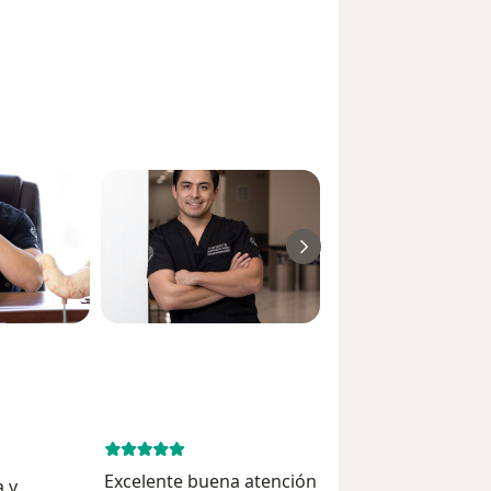
August 5, 
Excelente buena atención y muy puntual mi
a y