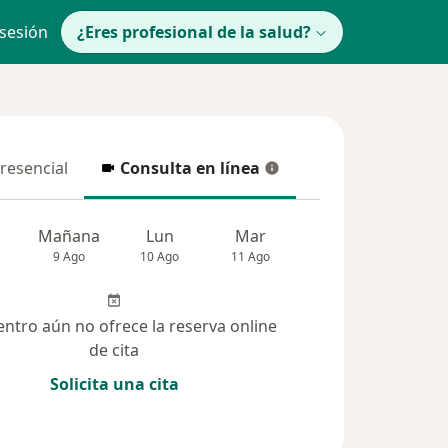
 sesión
¿Eres profesional de la salud?
presencial
Consulta en línea
resencial
Consulta en línea
Mañana
Lun
Mar
Mié
Jue
9 Ago
10 Ago
11 Ago
12 Ago
13 Ag
entro aún no ofrece la reserva online
de cita
Solicita una cita