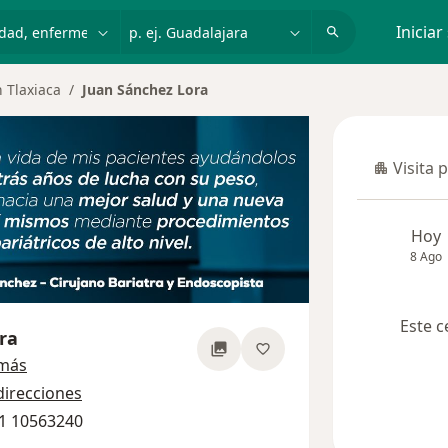
dad, enfermedad o nombre
p. ej. Guadalajara
Iniciar
 Tlaxiaca
Juan Sánchez Lora
Visita 
Visita p
Hoy
8 Ago
Este c
ra
sobre las especializaciones
 más
direcciones
11 10563240