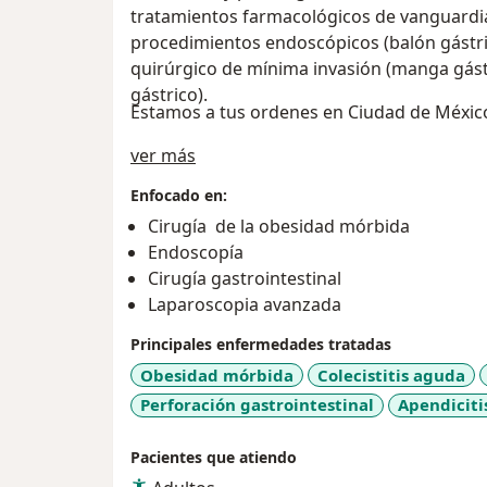
tratamientos farmacológicos de vanguardi
procedimientos endoscópicos (balón gástr
quirúrgico de mínima invasión (manga gástr
gástrico).
Estamos a tus ordenes en Ciudad de México
Sobre mí
ver más
Enfocado en:
Cirugía de la obesidad mórbida
Endoscopía
Cirugía gastrointestinal
Laparoscopia avanzada
Principales enfermedades tratadas
Obesidad mórbida
Colecistitis aguda
Perforación gastrointestinal
Apendiciti
Pacientes que atiendo