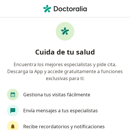
Men
Consulta Subsecuente • Nezahualcóyotl, México
Filtros
• 1
Seguro
Mapa
Consulta subsecuente en Nezahualcóyotl:
Cuida de tu salud
clínicas y especialistas
Encuentra los mejores especialistas y pide cita.
Descarga la App y accede gratuitamente a funciones
¿Qué especialidad estás buscando?
exclusivas para ti:
Psicólogo
Médico general
Cirujano gener
Gestiona tus visitas fácilmente
Envía mensajes a tus especialistas
Recibe recordatorios y notificaciones