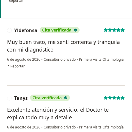
Reportar
Yldefonsa
Cita verificada
Y
Muy buen trato, me sentí contenta y tranquila
con mi diagnóstico
6 de agosto de 2026
•
Consultorio privado
•
Primera visita Oftalmología
en opinión del usuario Yldefonsa
•
Reportar
Tanys
Cita verificada
T
Excelente atención y servicio, el Doctor te
explica todo muy a detalle
6 de agosto de 2026
•
Consultorio privado
•
Primera visita Oftalmología