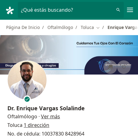
Men
¿Qué estás buscando?
Página De Inicio
Oftalmólogo
Toluca
Enrique Varga
Cambiar de ciudad
Dr.
Enrique Vargas Solalinde
sobre las especializaciones
Oftalmólogo
·
Ver más
Toluca
1 dirección
No. de cédula: 10037830 8428964