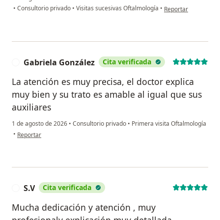
en opinión del usuar
•
Consultorio privado
•
Visitas sucesivas Oftalmología
•
Reportar
Gabriela González
Cita verificada
G
La atención es muy precisa, el doctor explica
muy bien y su trato es amable al igual que sus
auxiliares
1 de agosto de 2026
•
Consultorio privado
•
Primera visita Oftalmología
en opinión del usuario Gabriela González
•
Reportar
S.V
Cita verificada
S
Mucha dedicación y atención , muy
profesionaly explicación muy detallada