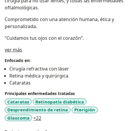
cirugía para no usar lentes, y todas las enfermedades
oftalmológicas.
Comprometido con una atención humana, ética y
personalizada.
“Cuidamos tus ojos con el corazón”.
Sobre mí
ver más
Enfocado en:
Cirugía refractiva con láser
Retina médica y quirúrgica
Cataratas
Principales enfermedades tratadas
Cataratas
Retinopatía diabética
Desprendimiento de retina
Pterigión
a11y_sr_more_diseases
Glaucoma
+22