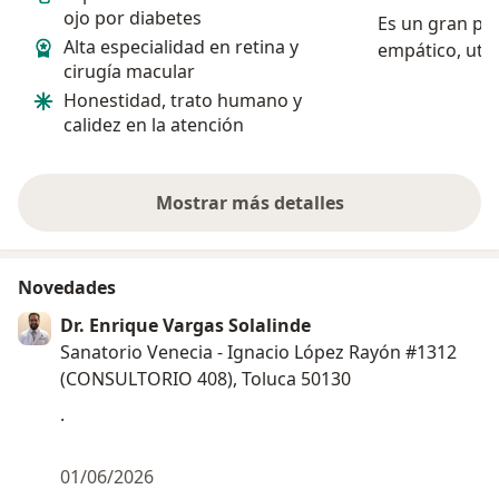
ojo por diabetes
Es un gran pr
Alta especialidad en retina y
empático, utili
cirugía macular
comprender, r
Honestidad, trato humano y
paciente, tie
calidez en la atención
conocimiento.
equipo son mu
el profesional 
Mostrar más detalles
sobre la experiencia
Novedades
Dr. Enrique Vargas Solalinde
Sanatorio Venecia - Ignacio López Rayón #1312
(CONSULTORIO 408), Toluca 50130
.
01/06/2026