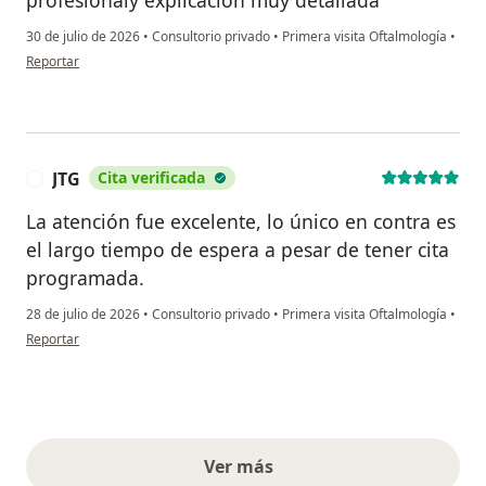
30 de julio de 2026
•
Consultorio privado
•
Primera visita Oftalmología
•
en opinión del usuario S.V
Reportar
JTG
Cita verificada
J
La atención fue excelente, lo único en contra es
el largo tiempo de espera a pesar de tener cita
programada.
28 de julio de 2026
•
Consultorio privado
•
Primera visita Oftalmología
•
en opinión del usuario JTG
Reportar
Ver más
opiniones anteriores