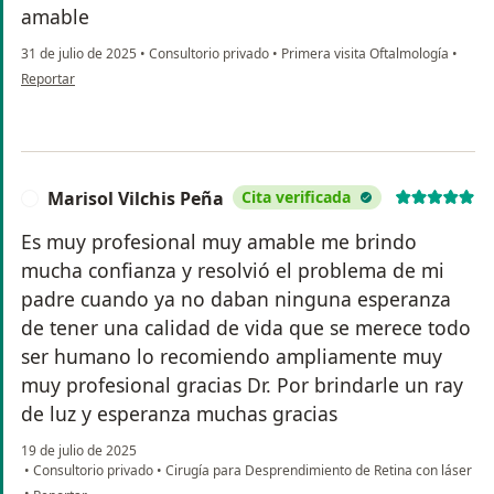
amable
31 de julio de 2025
•
Consultorio privado
•
Primera visita Oftalmología
•
en opinión del usuario Mariela Mendoza
Reportar
Marisol Vilchis Peña
Cita verificada
M
Es muy profesional muy amable me brindo
mucha confianza y resolvió el problema de mi
padre cuando ya no daban ninguna esperanza
de tener una calidad de vida que se merece todo
ser humano lo recomiendo ampliamente muy
muy profesional gracias Dr. Por brindarle un ray
de luz y esperanza muchas gracias
19 de julio de 2025
•
Consultorio privado
•
Cirugía para Desprendimiento de Retina con láser
en opinión del usuario Marisol Vilchis Peña
•