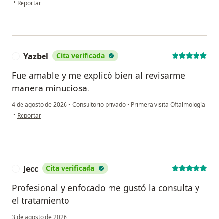
en opinión del usuario Tanys
•
Reportar
Yazbel
Cita verificada
Y
Fue amable y me explicó bien al revisarme
manera minuciosa.
4 de agosto de 2026
•
Consultorio privado
•
Primera visita Oftalmología
en opinión del usuario Yazbel
•
Reportar
Jecc
Cita verificada
J
Profesional y enfocado me gustó la consulta y
el tratamiento
3 de agosto de 2026