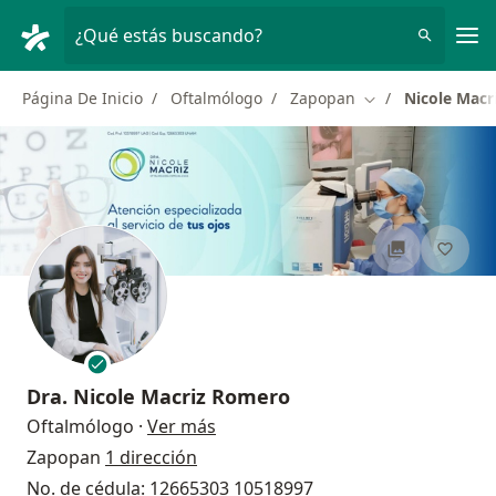
Men
¿Qué estás buscando?
Página De Inicio
Oftalmólogo
Zapopan
Nicole Mac
Cambiar de ciuda
Dra.
Nicole Macriz Romero
sobre las especializaciones
Oftalmólogo
·
Ver más
Zapopan
1 dirección
No. de cédula: 12665303 10518997