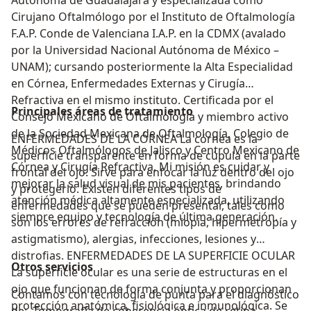
Cirujano Oftalmólogo por el Instituto de Oftalmología
F.A.P. Conde de Valenciana I.A.P. en la CDMX (avalado
por la Universidad Nacional Autónoma de México –
UNAM); cursando posteriormente la Alta Especialidad
en Córnea, Enfermedades Externas y Cirugía
Refractiva en el mismo instituto. Certificada por el
Principales áreas de tratamiento
Consejo Mexicano de Oftalmología y miembro activo
de la Sociedad Mexicana de Oftalmología, Colegio de
ENFERMEDADES DE LA CÓRNEA La córnea es la
Médicos Oftalmólogos de Jalisco y Centro Mexicano de
superficie transparente en forma de cúpula en la parte
Córnea y Cirugía Refractiva. Mi misión es cuidar y
frontal del ojo. Sirve para enfocar la luz dentro del ojo
mejorar la salud visual de mis pacientes, brindando
y protegerlo. Existen diferentes tipos de
atención médica altamente especializada, utilizando
enfermedades que se pueden presentar, tales como
siempre equipo y tecnología de última generación.
son los errores de refracción (miopia, hipermetropía y
astigmatismo), alergias, infecciones, lesiones y
distrofias. ENFERMEDADES DE LA SUPERFICIE OCULAR
Otros servicios
La superficie ocular es una serie de estructuras en el
ojo que funcionan de forma conjunta y proporcionan
Contamos con tecnología de punta para el diagnóstico
protección anatómica, fisiológica e inmunológica. Se
de: -Tomografía de coherencia óptica de retina -