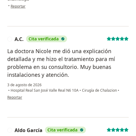
en opinión del usuario Mrg
•
Reportar
A.C.
Cita verificada
A
La doctora Nicole me dió una explicación
detallada y me hizo el tratamiento para mí
problema en su consultorio. Muy buenas
instalaciones y atención.
3 de agosto de 2026
•
Hospital Real San José Valle Real N6 10A
•
Cirugía de Chalazion
•
en opinión del usuario A.C.
Reportar
Aldo García
Cita verificada
A