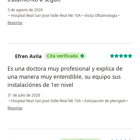
3 de agosto de 2026
•
Hospital Real San José Valle Real N6 10A
•
Visita Oftalmología
•
en opinión del usuario M.C.
Reportar
Efren Avila
Cita verificada
E
Es una doctora muy profesional y explica de
una manera muy entendible, su equipo sus
instalaciónes de 1er nivel
31 de julio de 2026
•
Hospital Real San José Valle Real N6 10A
•
Extirpación de pterigión
•
en opinión del usuario Efren Avila
Reportar