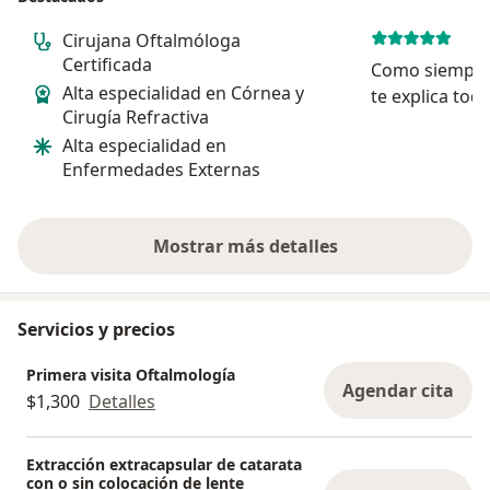
Cirujana Oftalmóloga
Certificada
Como siempre
Alta especialidad en Córnea y
te explica tod
Cirugía Refractiva
segunda vez 
Alta especialidad en
siempre me dej
Enfermedades Externas
expectativas q
rpofesionalis
impecable y se 
Mostrar más detalles
sobre la experiencia
Servicios y precios
Primera visita Oftalmología
Agendar cita
$1,300
Detalles
Extracción extracapsular de catarata
con o sin colocación de lente