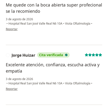
Me quede con la boca abierta super profecional
se la recomiendo
3 de agosto de 2026
•
Hospital Real San José Valle Real N6 10A
•
Visita Oftalmología
•
en opinión del usuario Aldo García
Reportar
Jorge Huizar
Cita verificada
J
Excelente atención, confianza, escucha activa y
empatía
3 de agosto de 2026
•
Hospital Real San José Valle Real N6 10A
•
Visita Oftalmología
•
en opinión del usuario Jorge Huizar
Reportar