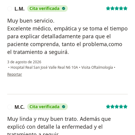
L.M.
Cita verificada
L
Muy buen servicio.
Excelente médico, empática y se toma el tiempo
para explicar detalladamente para que el
paciente comprenda, tanto el problema,como
el tratamiento a seguirá.
3 de agosto de 2026
•
Hospital Real San José Valle Real N6 10A
•
Visita Oftalmología
•
en opinión del usuario L.M.
Reportar
M.C.
Cita verificada
M
Muy linda y muy buen trato. Además que
explicó con detalle la enfermedad y el
tratamiento a seguir.