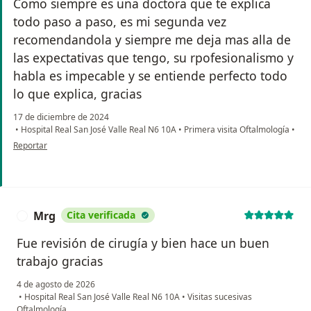
Como siempre es una doctora que te explica
todo paso a paso, es mi segunda vez
recomendandola y siempre me deja mas alla de
las expectativas que tengo, su rpofesionalismo y
habla es impecable y se entiende perfecto todo
lo que explica, gracias
17 de diciembre de 2024
•
Hospital Real San José Valle Real N6 10A
•
Primera visita Oftalmología
•
en opinión del usuario Michelle LR
Reportar
Mrg
Cita verificada
M
Fue revisión de cirugía y bien hace un buen
trabajo gracias
4 de agosto de 2026
•
Hospital Real San José Valle Real N6 10A
•
Visitas sucesivas
Oftalmología