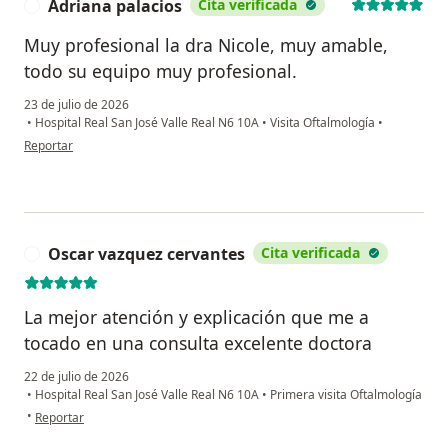
Adriana palacios
Cita verificada
A
Muy profesional la dra Nicole, muy amable,
todo su equipo muy profesional.
23 de julio de 2026
•
Hospital Real San José Valle Real N6 10A
•
Visita Oftalmología
•
en opinión del usuario Adriana palacios
Reportar
Oscar vazquez cervantes
Cita verificada
O
La mejor atención y explicación que me a
tocado en una consulta excelente doctora
22 de julio de 2026
•
Hospital Real San José Valle Real N6 10A
•
Primera visita Oftalmología
en opinión del usuario Oscar vazquez cervantes
•
Reportar