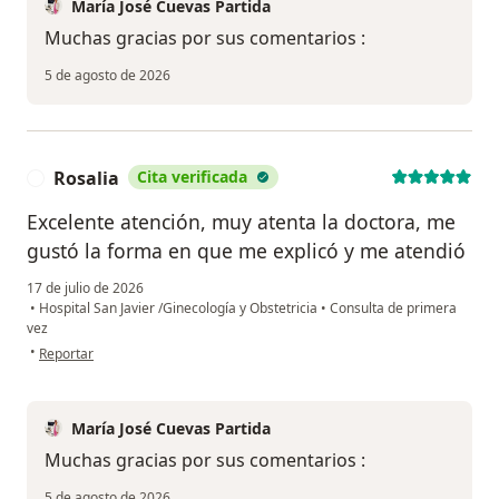
María José Cuevas Partida
Muchas gracias por sus comentarios :
5 de agosto de 2026
Rosalia
Cita verificada
R
Excelente atención, muy atenta la doctora, me
gustó la forma en que me explicó y me atendió
17 de julio de 2026
•
Hospital San Javier /Ginecología y Obstetricia
•
Consulta de primera
vez
en opinión del usuario Rosalia
•
Reportar
María José Cuevas Partida
Muchas gracias por sus comentarios :
5 de agosto de 2026