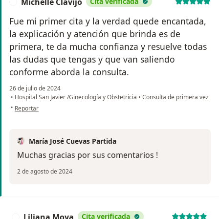
Michelle Clavijo
Cita verificada
M
Fue mi primer cita y la verdad quede encantada,
la explicación y atención que brinda es de
primera, te da mucha confianza y resuelve todas
las dudas que tengas y que van saliendo
conforme aborda la consulta.
26 de julio de 2024
•
Hospital San Javier /Ginecología y Obstetricia
•
Consulta de primera vez
en opinión del usuario Michelle Clavijo
•
Reportar
María José Cuevas Partida
Muchas gracias por sus comentarios !
2 de agosto de 2024
Liliana Moya
Cita verificada
L