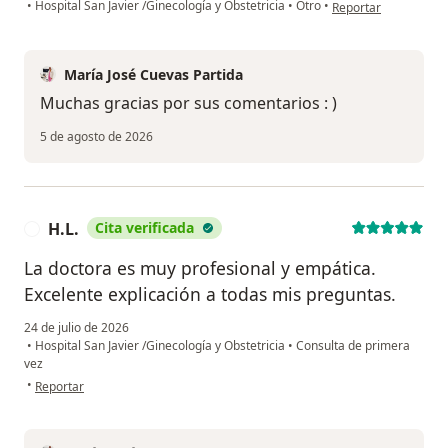
en opinión del usuar
•
Hospital San Javier /Ginecología y Obstetricia
•
Otro
•
Reportar
María José Cuevas Partida
Muchas gracias por sus comentarios : )
5 de agosto de 2026
H.L.
Cita verificada
H
La doctora es muy profesional y empática.
Excelente explicación a todas mis preguntas.
24 de julio de 2026
•
Hospital San Javier /Ginecología y Obstetricia
•
Consulta de primera
vez
en opinión del usuario H.L.
•
Reportar