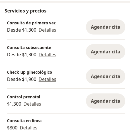
° Niveles elevados de insulina. Muchas mujeres
Servicios y precios
con SOP tienen resistencia a la insulina, sobre
todo aquellas con sobre peso y obesidad. Pueden
Consulta de primera vez
desencadenar diabetes tipo 2.
Agendar cita
Desde $1,300
Detalles
° La alimentación es muy importante para
controlar la sintomatología del SOP. Perder peso
Consulta subsecuente
Agendar cita
es clave para reducir la enfermedad. También las
Desde $1,300
Detalles
mujeres que tienen peso normal y que padecen
de síndrome de ovario poliquístico suelen tener
Check up ginecológico
niveles de insulina en sangre mayores que las
Agendar cita
Desde $1,900
Detalles
mujeres sin el SOP.
° Si tienes dudas o quieres más información,
Control prenatal
Agendar cita
llámanos y agenda tu cita, con gusto te
$1,300
Detalles
atenderemos.
Consulta en línea
$800
Detalles