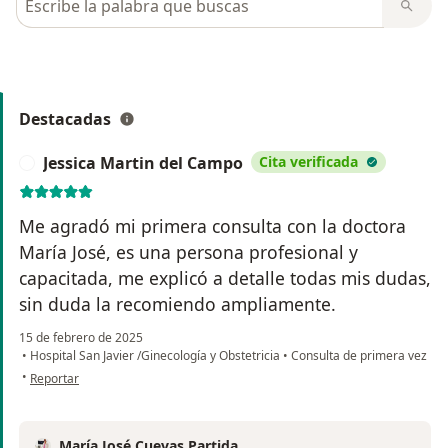
Destacadas
Jessica Martin del Campo
Cita verificada
J
Me agradó mi primera consulta con la doctora
María José, es una persona profesional y
capacitada, me explicó a detalle todas mis dudas,
sin duda la recomiendo ampliamente.
15 de febrero de 2025
•
Hospital San Javier /Ginecología y Obstetricia
•
Consulta de primera vez
en opinión del usuario Jessica Martin del Campo
•
Reportar
María José Cuevas Partida