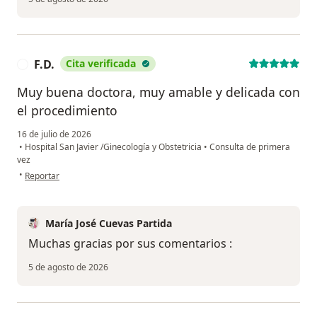
F.D.
Cita verificada
F
Muy buena doctora, muy amable y delicada con
el procedimiento
16 de julio de 2026
•
Hospital San Javier /Ginecología y Obstetricia
•
Consulta de primera
vez
en opinión del usuario F.D.
•
Reportar
María José Cuevas Partida
Muchas gracias por sus comentarios :
5 de agosto de 2026