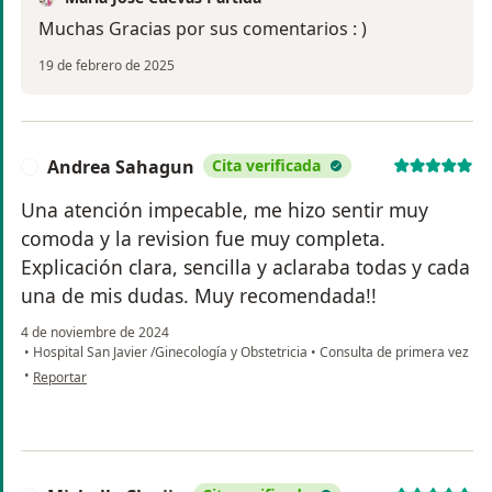
Muchas Gracias por sus comentarios : )
19 de febrero de 2025
Andrea Sahagun
Cita verificada
A
Una atención impecable, me hizo sentir muy
comoda y la revision fue muy completa.
Explicación clara, sencilla y aclaraba todas y cada
una de mis dudas. Muy recomendada!!
4 de noviembre de 2024
•
Hospital San Javier /Ginecología y Obstetricia
•
Consulta de primera vez
en opinión del usuario Andrea Sahagun
•
Reportar