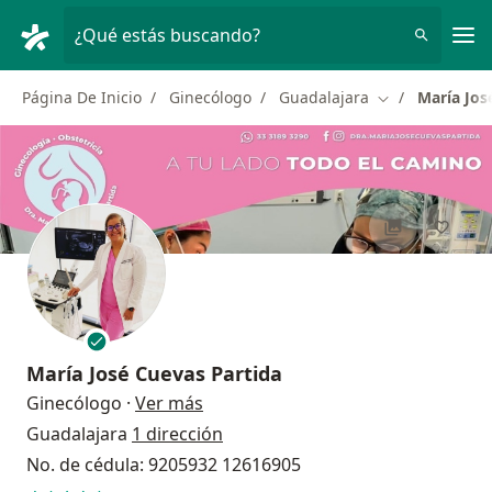
Men
¿Qué estás buscando?
Página De Inicio
Ginecólogo
Guadalajara
María Jos
Cambiar de ciu
María José Cuevas Partida
sobre las especializaciones
Ginecólogo
·
Ver más
Guadalajara
1 dirección
No. de cédula: 9205932 12616905