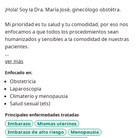
¡Hola! Soy la Dra. María José, ginecólogo obstétra.
Mi prioridad es tu salud y tu comodidad, por eso nos
enfocamos a que todos los procedimientos sean
humanizados y sensibles a la comodidad de nuestras
pacientes.
Sobre mí
Dentro de las cosas en las que te puedo apoyar están:
ver más
° Control Prenatal, ° Check up ginecológico, ° Métodos
Enfocado en:
anticonceptivos, ° Consulta ginecológica. ° Partos y
Obstetricia
cesáreas humanizadas, ° Cirugías ginecológicas
Laparoscopia
Climaterio y menopausia
La edad ideal para ir al ginecólogo es durante el
Salud sexual (ets)
desarrollo de los órganos sexuales, preferentemente
antes de la primera menstruación, entre los 11 y 15
Principales enfermedades tratadas
años.
Embarazo
Miomas uterinos
Embarazo de alto riesgo
Menopausia
Haz tu cita al número de contacto registrado.