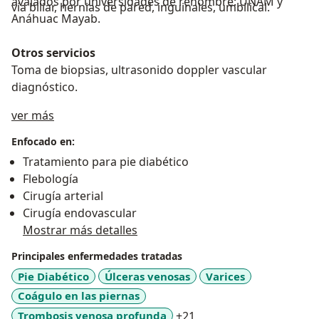
avalados por universidades de renombre: UNAM y
vía biliar, hernias de pared, inguinales, umbilical.
Anáhuac Mayab.
Otros servicios
Toma de biopsias, ultrasonido doppler vascular
diagnóstico.
Sobre mí
ver más
Enfocado en:
Tratamiento para pie diabético
Flebología
Cirugía arterial
Cirugía endovascular
Mostrar más detalles
Principales enfermedades tratadas
Pie Diabético
Úlceras venosas
Varices
Coágulo en las piernas
a11y_sr_more_disease
Trombosis venosa profunda
+21