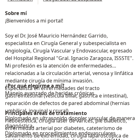
Sobre mí
¡Bienvenidos a mi portal!
Soy el Dr. José Mauricio Hernández Garrido,
especialista en Cirugía General y subespecialista en
Angiología, Cirugía Vascular y Endovascular, egresado
del Hospital Regional "Gral. Ignacio Zaragoza, ISSSTE".
Mi profesión es la atención de enfermedades
relacionadas a la circulación arterial, venosa y linfática
mediante cirugía de mínima invasión.
¿Por qué elegirme a mí?
Especialista en enfermedades del tracto
Manejo avanzado de heridas crónicas.
gastrointestinal (vesícula biliar, gástrica e intestinal),
reparación de defectos de pared abdominal (hernias
umbilical, inguinal y crural).
Principales áreas de tratamiento
Diplomado en ultrasonido doppler vascular de manera
Fleboestética, cirugía láser de várices, pie diabético,
diagnóstica.
enfermedad arterial por diabetes, cateterismo de
Diplomado en procedimientos endovasculares
salvamento de extremidad, cirugía laparoscópica de