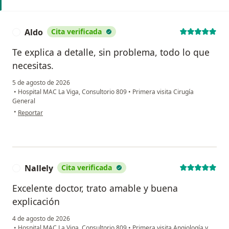
Aldo
Cita verificada
A
Te explica a detalle, sin problema, todo lo que
necesitas.
5 de agosto de 2026
•
Hospital MAC La Viga, Consultorio 809
•
Primera visita Cirugía
General
en opinión del usuario Aldo
•
Reportar
Nallely
Cita verificada
N
Excelente doctor, trato amable y buena
explicación
4 de agosto de 2026
•
Hospital MAC La Viga, Consultorio 809
•
Primera visita Angiología y