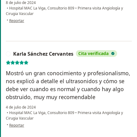
8 de julio de 2024
•
Hospital MAC La Viga, Consultorio 809
•
Primera visita Angiología y
Cirugia Vascular
en opinión del usuario Miriam Rodríguez
•
Reportar
Karla Sánchez Cervantes
Cita verificada
K
Mostró un gran conocimiento y profesionalismo,
nos explicó a detalle el ultrasonidos y cómo se
debe ver cuando es normal y cuando hay algo
obstruido, muy muy recomendable
4 de julio de 2024
•
Hospital MAC La Viga, Consultorio 809
•
Primera visita Angiología y
Cirugia Vascular
en opinión del usuario Karla Sánchez Cervantes
•
Reportar