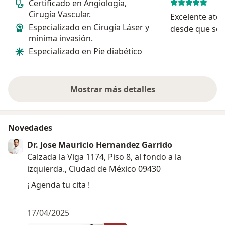
Certificado en Angiología,
Cirugía Vascular.
Excelente aten
Especializado en Cirugía Láser y
desde que se i
mínima invasión.
atento en tod
Especializado en Pie diabético
explicación es
totalmente sa
primera consul
poster...
Mostrar más detalles
sobre la experiencia
Novedades
Dr. Jose Mauricio Hernandez Garrido
Calzada la Viga 1174, Piso 8, al fondo a la
izquierda., Ciudad de México 09430
¡ Agenda tu cita !
17/04/2025