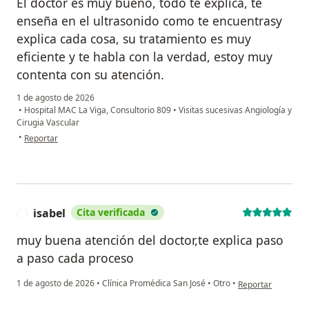
El doctor es muy bueno, todo te explica, te
enseña en el ultrasonido como te encuentrasy
explica cada cosa, su tratamiento es muy
eficiente y te habla con la verdad, estoy muy
contenta con su atención.
1 de agosto de 2026
•
Hospital MAC La Viga, Consultorio 809
•
Visitas sucesivas Angiología y
Cirugia Vascular
en opinión del usuario Tania García
•
Reportar
isabel
Cita verificada
I
muy buena atención del doctor,te explica paso
a paso cada proceso
en opinión del usu
1 de agosto de 2026
•
Clínica Promédica San José
•
Otro
•
Reportar