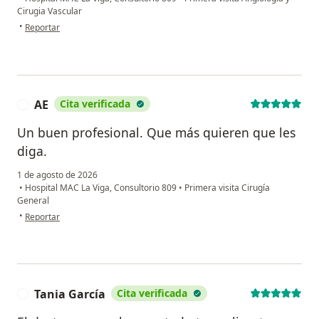
Cirugia Vascular
en opinión del usuario Nallely
•
Reportar
AE
Cita verificada
A
Un buen profesional. Que más quieren que les
diga.
1 de agosto de 2026
•
Hospital MAC La Viga, Consultorio 809
•
Primera visita Cirugía
General
en opinión del usuario AE
•
Reportar
Tania García
Cita verificada
T