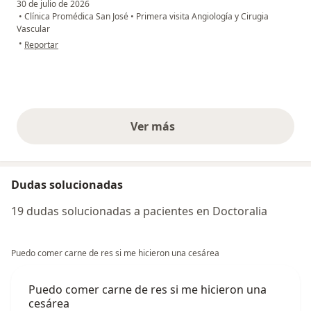
30 de julio de 2026
•
Clínica Promédica San José
•
Primera visita Angiología y Cirugia
Vascular
en opinión del usuario Noemi Silva
•
Reportar
Ver más
opiniones anteriores
Dudas solucionadas
19 dudas solucionadas a pacientes en Doctoralia
Puedo comer carne de res si me hicieron una cesárea
Puedo comer carne de res si me hicieron una
cesárea