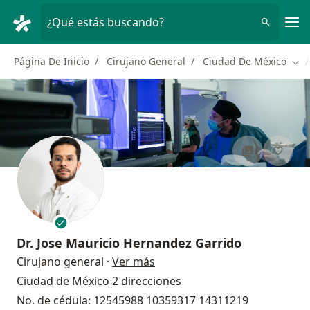
Men
¿Qué estás buscando?
Página De Inicio
Cirujano General
Ciudad De México
Cam
Dr.
Jose Mauricio Hernandez Garrido
sobre las especializaciones
Cirujano general
·
Ver más
Ciudad de México
2 direcciones
No. de cédula: 12545988 10359317 14311219