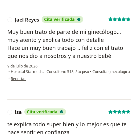
Jael Reyes
Cita verificada
J
Muy buen trato de parte de mi ginecólogo…
muy atento y explica todo con detalle
Hace un muy buen trabajo .. feliz con el trato
que nos dio a nosotros y a nuestro bebé
9 de julio de 2026
•
Hospital Starmedica Consultorio 518, 5to piso
•
Consulta ginecológica
en opinión del usuario Jael Reyes
•
Reportar
isa
Cita verificada
I
te explica todo super bien y lo mejor es que te
hace sentir en confianza