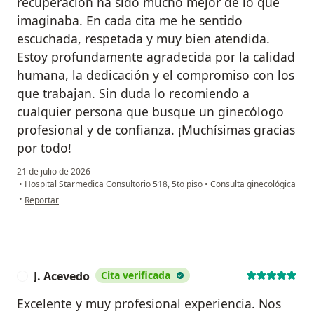
recuperación ha sido mucho mejor de lo que
imaginaba. En cada cita me he sentido
escuchada, respetada y muy bien atendida.
Estoy profundamente agradecida por la calidad
humana, la dedicación y el compromiso con los
que trabajan. Sin duda lo recomiendo a
cualquier persona que busque un ginecólogo
profesional y de confianza. ¡Muchísimas gracias
por todo!
21 de julio de 2026
•
Hospital Starmedica Consultorio 518, 5to piso
•
Consulta ginecológica
en opinión del usuario Litzy Tinoco
•
Reportar
J. Acevedo
Cita verificada
J
Excelente y muy profesional experiencia. Nos