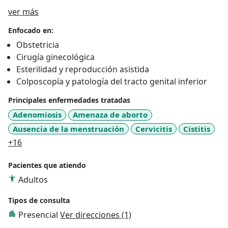
Sobre mí
ver más
Enfocado en:
Obstetricia
Cirugía ginecológica
Esterilidad y reproducción asistida
Colposcopía y patología del tracto genital inferior
Principales enfermedades tratadas
Adenomiosis
Amenaza de aborto
Ausencia de la menstruación
Cervicitis
Cistitis
a11y_sr_more_diseases
+16
Pacientes que atiendo
Adultos
Tipos de consulta
Presencial
Ver direcciones (1)