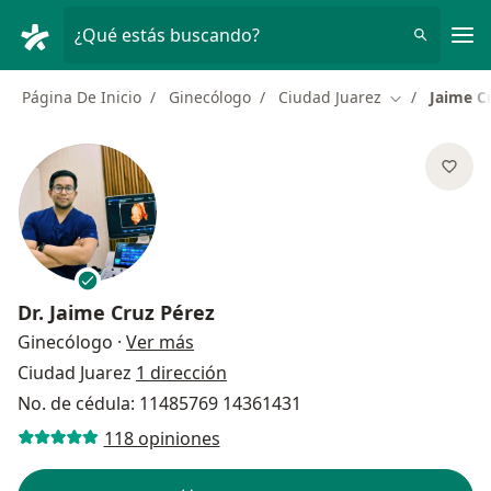
Men
¿Qué estás buscando?
Página De Inicio
Ginecólogo
Ciudad Juarez
Jaime C
Cambiar de c
Dr.
Jaime Cruz Pérez
sobre las especializaciones
Ginecólogo
·
Ver más
Ciudad Juarez
1 dirección
No. de cédula: 11485769 14361431
118 opiniones