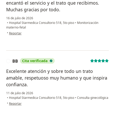
encantó el servicio y el trato que recibimos.
Muchas gracias por todo.
16 de julio de 2026
•
Hospital Starmedica Consultorio 518, 5to piso
•
Monitorización
materno-fetal
en opinión del usuario J. Acevedo
•
Reportar
BB
Cita verificada
B
Excelente atención y sobre todo un trato
amable, respetuoso muy humano y que inspira
confianza.
11 de julio de 2026
•
Hospital Starmedica Consultorio 518, 5to piso
•
Consulta ginecológica
en opinión del usuario BB
•
Reportar