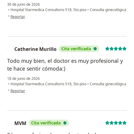
30 de junio de 2026
•
Hospital Starmedica Consultorio 518, 5to piso
•
Consulta ginecológica
en opinión del usuario isa
•
Reportar
Catherine Murillo
Cita verificada
C
Todo muy bien, el doctor es muy profesional y
te hace sentir cómoda:)
18 de junio de 2026
•
Hospital Starmedica Consultorio 518, 5to piso
•
Consulta ginecológica
en opinión del usuario Catherine Murillo
•
Reportar
MVM
Cita verificada
M