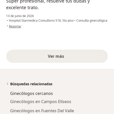
Súper profesional, resuelve tus dudas y
excelente trato.
13 de junio de 2026
•
Hospital Starmedica Consultorio 518, 5to piso
•
Consulta ginecológica
en opinión del usuario MVM
•
Reportar
Ver más
opiniones anteriores
Búsquedas relacionadas
Ginecólogos cercanos
Ginecólogos en Campos Elíseos
Ginecólogos en Fuentes Del Valle