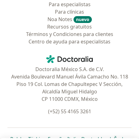
Para especialistas
Para clínicas
Noa Notes
nuevo
Recursos gratuitos
Términos y Condiciones para clientes
Centro de ayuda para especialistas
Contacto
Doctoralia - Página de inicio
Doctoralia México S.A. de C.V.
Avenida Boulevard Manuel Ávila Camacho No. 118
Piso 19 Col. Lomas de Chapultepec V Sección,
Alcaldía Miguel Hidalgo
CP 11000 CDMX, México
(+52) 55 4165 3261
se abre en una nueva pestaña
se abre en una nueva pestaña
se abre en una nueva pestaña
se abre en una nueva pes
se abre en 
se a