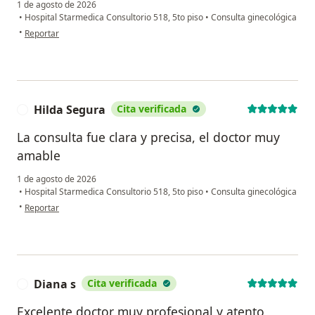
1 de agosto de 2026
•
Hospital Starmedica Consultorio 518, 5to piso
•
Consulta ginecológica
en opinión del usuario Marian Gomez
•
Reportar
Hilda Segura
Cita verificada
H
La consulta fue clara y precisa, el doctor muy
amable
1 de agosto de 2026
•
Hospital Starmedica Consultorio 518, 5to piso
•
Consulta ginecológica
en opinión del usuario Hilda Segura
•
Reportar
Diana s
Cita verificada
D
Excelente doctor muy profesional y atento