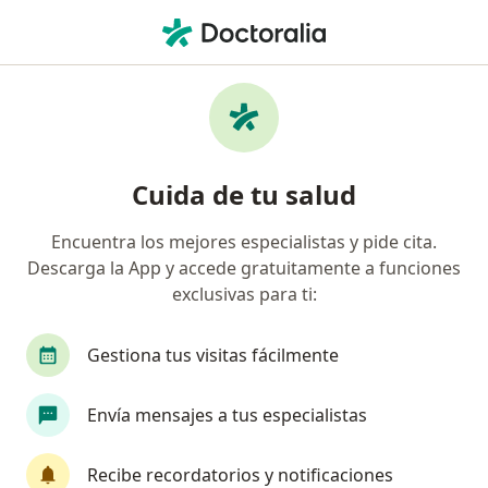
Men
Embarazo Ectópico • Ciudad Juarez, Chihuahua
Filtros
• 1
Seguro
Mapa
Especialistas en Embarazo ectópico en
Cuida de tu salud
Ciudad Juarez
Encuentra los mejores especialistas y pide cita.
Descarga la App y accede gratuitamente a funciones
¿Qué especialidad estás buscando?
exclusivas para ti:
Ginecólogo
Médico general
Otorrinolari
Gestiona tus visitas fácilmente
Envía mensajes a tus especialistas
Recibe recordatorios y notificaciones