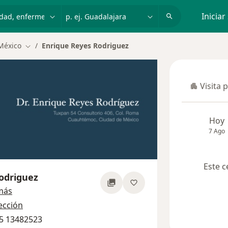
dad, enfermedad o nombre
p. ej. Guadalajara
Iniciar
México
Enrique Reyes Rodriguez
Cambiar de ciudad
Visita 
Visita p
Hoy
7 Ago
Este c
odriguez
sobre las especializaciones
más
ección
85 13482523