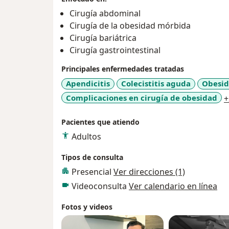
Cirugía abdominal
Cirugía de la obesidad mórbida
Cirugía bariátrica
Cirugía gastrointestinal
Principales enfermedades tratadas
Apendicitis
Colecistitis aguda
Obesid
Complicaciones en cirugía de obesidad
+
Pacientes que atiendo
Adultos
Tipos de consulta
Presencial
Ver direcciones (1)
Videoconsulta
Ver calendario en línea
Fotos y videos