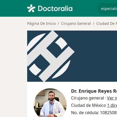
especiali
Página De Inicio
Cirujano General
Ciudad De 
Dr.
Enrique Reyes R
Cirujano general
·
Ver 
Ciudad de México
1 dir
No. de cédula: 108250