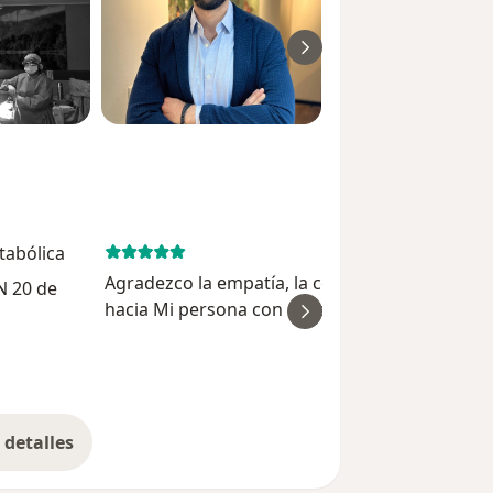
etabólica
January 8, 
Agradezco la empatía, la confianza,el respeto
N 20 de
hacia Mi persona con obesidad, me sentía muy
ver
segura que este era el lugar indicado para mí
tratamiento. gracias a todos
Eloisa Chávez. Velaz
detalles
bre la experiencia