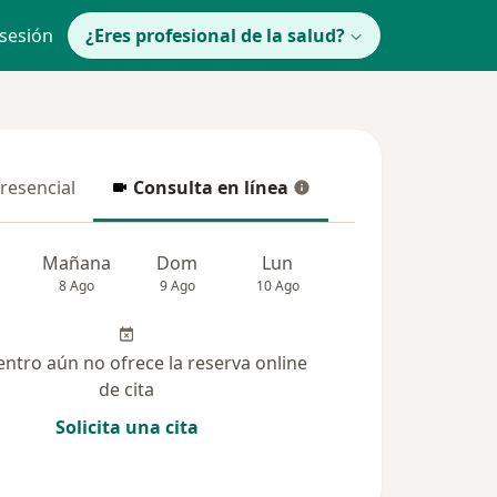
 sesión
¿Eres profesional de la salud?
presencial
Consulta en línea
resencial
Consulta en línea
Mañana
Dom
Lun
Mar
Mié
8 Ago
9 Ago
10 Ago
11 Ago
12 Ag
entro aún no ofrece la reserva online
de cita
Solicita una cita