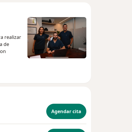
a realizar
a de
con
Agendar cita