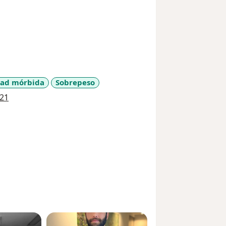
ad mórbida
Sobrepeso
a11y_sr_more_diseases
21