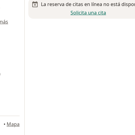
La reserva de citas en línea no está dispo
s
Solicita una cita
 más
n
étaro
•
Mapa