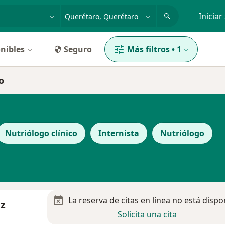
dad, enfermedad o nombre
p. ej. Guadalajara
Iniciar
nibles
Seguro
Más filtros
•
1
o
Nutriólogo clínico
Internista
Nutriólogo
La reserva de citas en línea no está dispo
ez
Solicita una cita