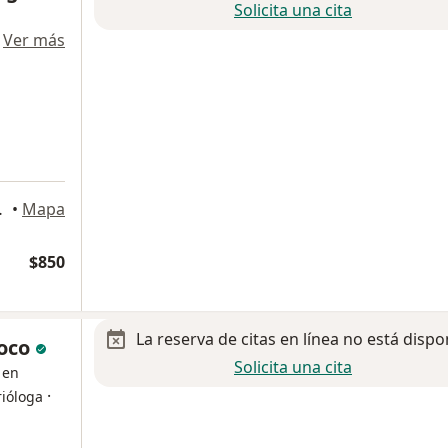
Solicita una cita
·
Ver más
2, Querétaro
•
Mapa
$850
La reserva de citas en línea no está dispo
noco
Solicita una cita
 en
·
rióloga