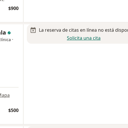
$900
La reserva de citas en línea no está dispo
ala
Solicita una cita
·
línica
Mapa
$500