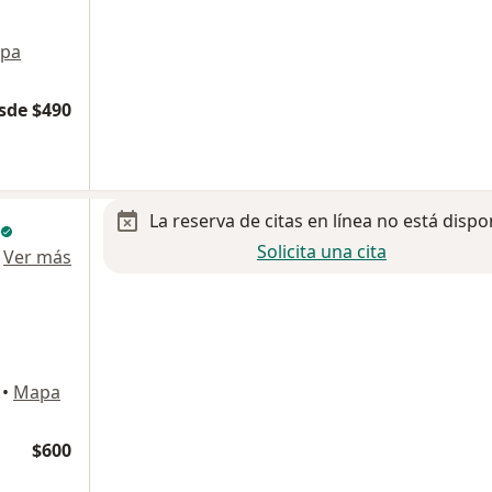
pa
sde $490
La reserva de citas en línea no está dispo
Solicita una cita
·
Ver más
•
Mapa
$600