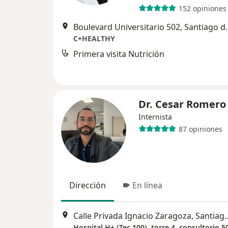
152 opiniones
Boulevard Universit
C+HEALTHY
Primera visita Nutrición
Dr. Cesar Romero
Internista
87 opiniones
Dirección
En línea
Calle Privada Ignacio Zarago
Hospital H+ (Tec 100), torre 4, consultorio 5