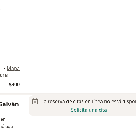
y
 Santiago de Querétaro
•
Mapa
101B
$300
La reserva de citas en línea no está dispo
Galván
Solicita una cita
 en
·
rióloga