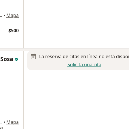
ario 502, Santiago de Querétaro
•
Mapa
$500
La reserva de citas en línea no está dispo
 Sosa
Solicita una cita
za, Santiago de Querétaro
•
Mapa
01.