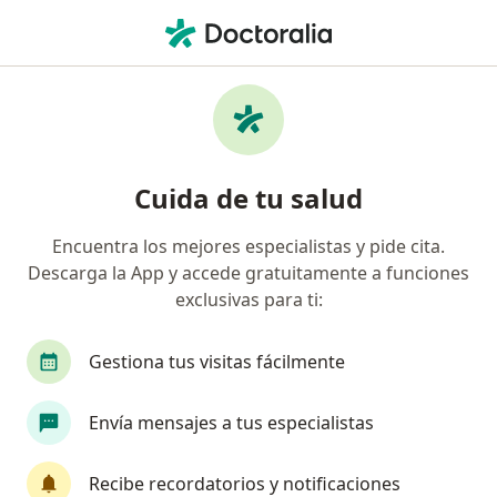
Men
Insuficiencia Crónica Del Riñón • Querétaro, Querétaro
Filtros
• 1
Seguro
Mapa
Especialistas en Insuficiencia crónica del
Cuida de tu salud
riñón en Querétaro
Encuentra los mejores especialistas y pide cita.
Descarga la App y accede gratuitamente a funciones
¿Qué especialidad estás buscando?
exclusivas para ti:
Nefrólogo
Médico general
Internista
Gestiona tus visitas fácilmente
Envía mensajes a tus especialistas
Recibe recordatorios y notificaciones