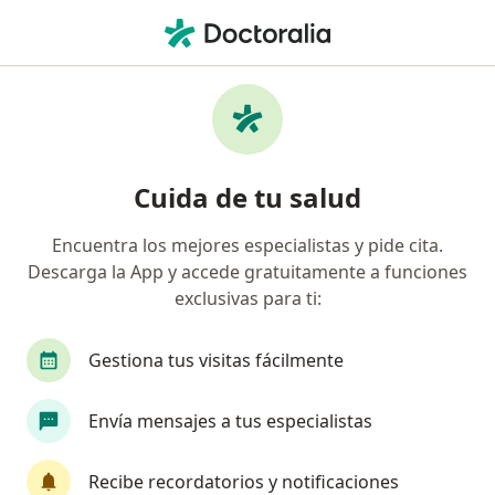
Men
Diabetes • Querétaro, Querétaro
Filtros
• 1
Seguro
Mapa
Especialistas en Diabetes en Querétaro
Cuida de tu salud
Encuentra los mejores especialistas y pide cita.
¿Qué especialidad estás buscando?
Descarga la App y accede gratuitamente a funciones
Nutricionista
Médico general
Nutriólogo 
exclusivas para ti:
Gestiona tus visitas fácilmente
Envía mensajes a tus especialistas
Recibe recordatorios y notificaciones