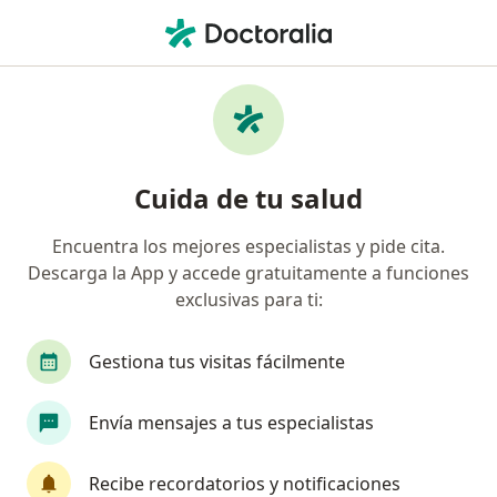
Men
Nefropatía Diabética • Querétaro, Querétaro
Filtros
• 1
Seguro
Mapa
Especialistas en Nefropatía diabética en
Cuida de tu salud
Querétaro
Encuentra los mejores especialistas y pide cita.
Descarga la App y accede gratuitamente a funciones
¿Qué especialidad estás buscando?
exclusivas para ti:
Nefrólogo
Internista
Diabetólogo
Mé
Gestiona tus visitas fácilmente
Envía mensajes a tus especialistas
Recibe recordatorios y notificaciones