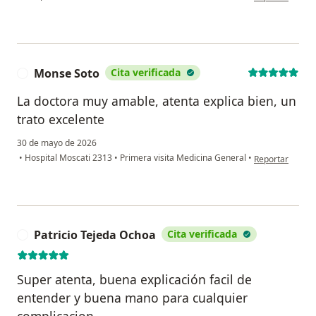
Monse Soto
Cita verificada
M
La doctora muy amable, atenta explica bien, un
trato excelente
30 de mayo de 2026
en opinión del 
•
Hospital Moscati 2313
•
Primera visita Medicina General
•
Reportar
Patricio Tejeda Ochoa
Cita verificada
P
Super atenta, buena explicación facil de
entender y buena mano para cualquier