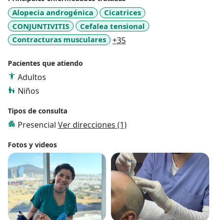
Alopecia androgénica
Cicatrices
CONJUNTIVITIS
Cefalea tensional
a11y_sr_more_diseases
Contracturas musculares
+35
Pacientes que atiendo
Adultos
Niños
Tipos de consulta
Presencial
Ver direcciones (1)
Fotos y videos