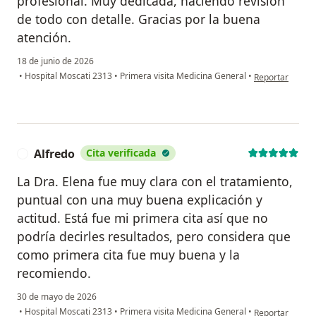
profesional. Muy dedicada, haciendo revisión
de todo con detalle. Gracias por la buena
atención.
18 de junio de 2026
en opinión del 
•
Hospital Moscati 2313
•
Primera visita Medicina General
•
Reportar
Alfredo
Cita verificada
A
La Dra. Elena fue muy clara con el tratamiento,
puntual con una muy buena explicación y
actitud. Está fue mi primera cita así que no
podría decirles resultados, pero considera que
como primera cita fue muy buena y la
recomiendo.
30 de mayo de 2026
en opinión del 
•
Hospital Moscati 2313
•
Primera visita Medicina General
•
Reportar