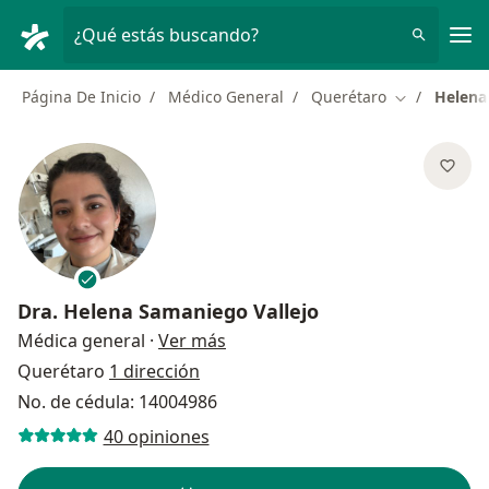
Men
¿Qué estás buscando?
Página De Inicio
Médico General
Querétaro
Helena
Cambiar de 
Dra.
Helena Samaniego Vallejo
sobre las especializaciones
Médica general
·
Ver más
Querétaro
1 dirección
No. de cédula: 14004986
40 opiniones