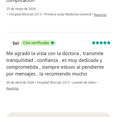
complicacion
25 de mayo de 2026
en opinión del 
•
Hospital Moscati 2313
•
Primera visita Medicina General
•
Reportar
Sol
Cita verificada
S
Me agradó la vista con la doctora , transmite
tranquilidad , confianza , es muy dedicada y
comprometida , siempre estuvo al pendiente
por mensajes , la recomiendo mucho
30 de abril de 2026
•
Hospital Moscati 2313
•
Lavado de oídos
•
en opinión del usuario Sol
Reportar