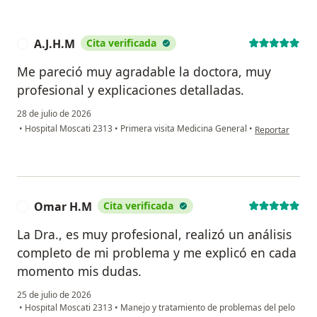
A.J.H.M
Cita verificada
A
Me pareció muy agradable la doctora, muy
profesional y explicaciones detalladas.
28 de julio de 2026
en opinión del u
•
Hospital Moscati 2313
•
Primera visita Medicina General
•
Reportar
Omar H.M
Cita verificada
O
La Dra., es muy profesional, realizó un análisis
completo de mi problema y me explicó en cada
momento mis dudas.
25 de julio de 2026
•
Hospital Moscati 2313
•
Manejo y tratamiento de problemas del pelo