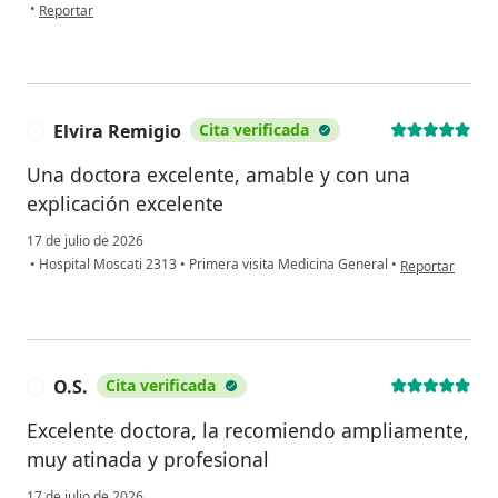
en opinión del usuario Omar H.M
•
Reportar
Elvira Remigio
Cita verificada
E
Una doctora excelente, amable y con una
explicación excelente
17 de julio de 2026
en opinión del u
•
Hospital Moscati 2313
•
Primera visita Medicina General
•
Reportar
O.S.
Cita verificada
O
Excelente doctora, la recomiendo ampliamente,
muy atinada y profesional
17 de julio de 2026