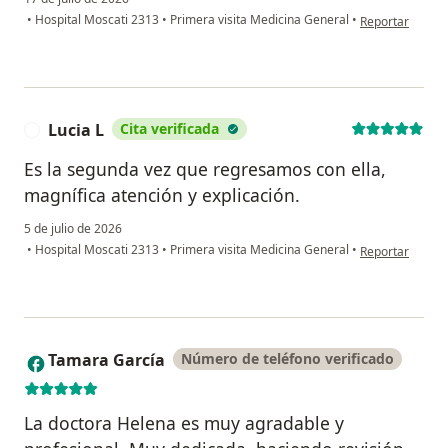
en opinión del u
•
Hospital Moscati 2313
•
Primera visita Medicina General
•
Reportar
Lucia L
Cita verificada
L
Es la segunda vez que regresamos con ella,
magnífica atención y explicación.
5 de julio de 2026
en opinión del u
•
Hospital Moscati 2313
•
Primera visita Medicina General
•
Reportar
Tamara García
Número de teléfono verificado
T
La doctora Helena es muy agradable y