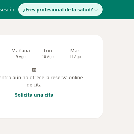
 sesión
¿Eres profesional de la salud?
Mañana
Lun
Mar
Mié
Jue
9 Ago
10 Ago
11 Ago
12 Ago
13 Ag
entro aún no ofrece la reserva online
de cita
Solicita una cita