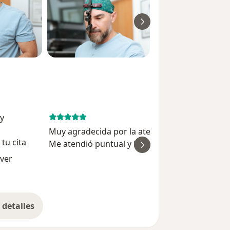
 y
January 19, 
Muy agradecida por la atención y mi tratamien
tu cita
Me atendió puntual y logre respirar sin probl
ver
siguiendo el tratamiento que me dio el doctor.
lver
Muchas gracias!
detalles
bre la experiencia