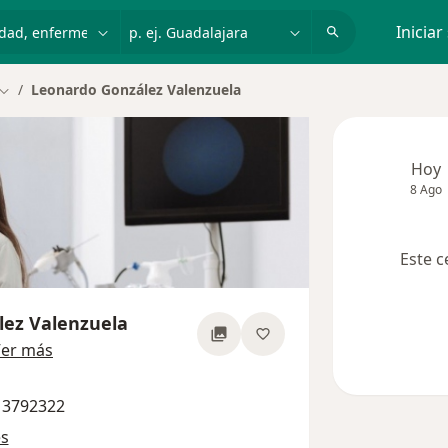
dad, enfermedad o nombre
p. ej. Guadalajara
Iniciar
Leonardo González Valenzuela
Cambiar de ciudad
Hoy
8 Ago
Este c
lez Valenzuela
sobre las especializaciones
er más
7 3792322
es