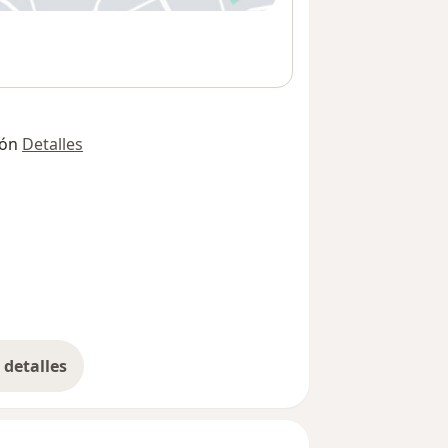
ión
Detalles
detalles
bre la dirección