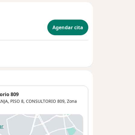
Agendar cita
orio 809
JA, PISO 8, CONSULTORIO 809,
Zona
ar
 abre en una nueva pestaña