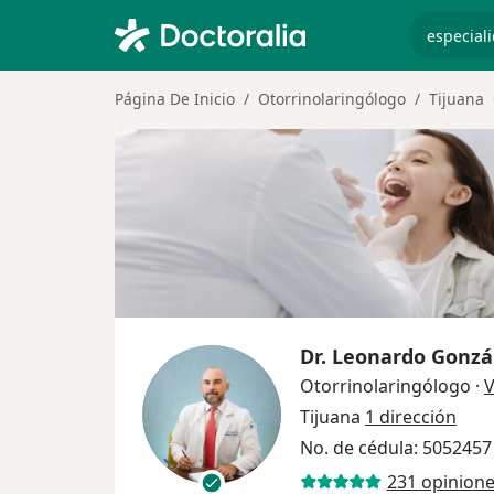
especiali
Página De Inicio
Otorrinolaringólogo
Tijuana
Dr.
Leonardo Gonzá
Otorrinolaringólogo
·
V
Tijuana
1 dirección
No. de cédula: 505245
231 opinion