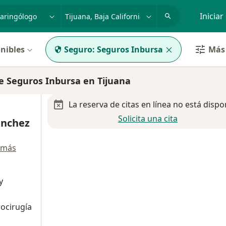
dad, enfermedad o nombre
p. ej. Guadalajara
Iniciar
nibles
Seguro:
Seguros Inbursa
Más 
e Seguros Inbursa en Tijuana
La reserva de citas en línea no está dispo
Solicita una cita
ánchez
 más
y
rocirugía