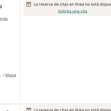
La reserva de citas en línea no está dispo
o
Solicita una cita
 más
o, Tijuana, Tijuana
•
Mapa
La reserva de citas en línea no está dispo