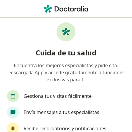
Men
Otorrinolaringólogo • Tijuana, Baja California
Filtros
Seguro:
Plan Seguro
Otorrinolaringólogos recomendados de Plan
Cuida de tu salud
Seguro en Tijuana
Encuentra los mejores especialistas y pide cita.
Descarga la App y accede gratuitamente a funciones
exclusivas para ti:
Gestiona tus visitas fácilmente
Envía mensajes a tus especialistas
Dra. Bianca Rubio Larios
·
Ver más
Otorrinolaringólogo
Recibe recordatorios y notificaciones
480 opiniones