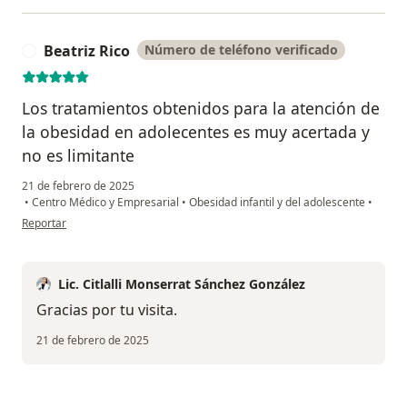
Beatriz Rico
Número de teléfono verificado
B
Los tratamientos obtenidos para la atención de
la obesidad en adolecentes es muy acertada y
no es limitante
21 de febrero de 2025
•
Centro Médico y Empresarial
•
Obesidad infantil y del adolescente
•
en opinión del usuario Beatriz Rico
Reportar
Lic. Citlalli Monserrat Sánchez González
Gracias por tu visita.
21 de febrero de 2025