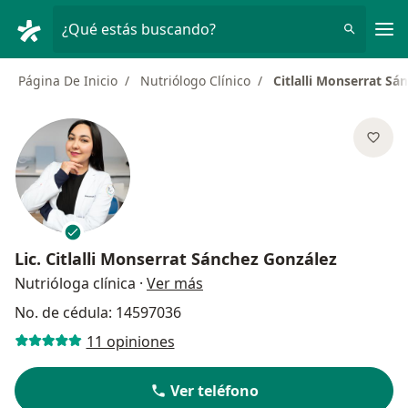
Men
¿Qué estás buscando?
Página De Inicio
Nutriólogo Clínico
Citlalli Monserrat Sá
Lic.
Citlalli Monserrat Sánchez González
sobre las especializaciones
Nutrióloga clínica
·
Ver más
No. de cédula: 14597036
11 opiniones
Ver teléfono