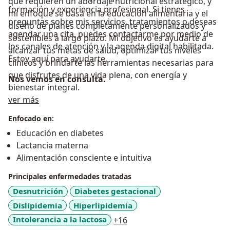
que requieren un abordaje nutricional estratégico, y
formación y experiencia profesional. Si tienes
mi enfoque se basa en la educación alimentaria y el
preguntas sobre mis servicios, tratamientos o deseas
diseño de planes completamente personalizados y
agendar una cita, puedes contactarme por medio de
sostenibles a largo plazo. Mi objetivo es ayudarte a
los canales de atención y la agenda digital habilitada.
alcanzar tus metas de salud, optimizar tus niveles
Estoy aquí para ayudarte.
clínicos y brindarte las herramientas necesarias para
que disfrutes de una vida plena, con energía y
Nos vemos en consulta.
bienestar integral.
Sobre mí
ver más
Enfocado en:
Educación en diabetes
Lactancia materna
Alimentación consciente e intuitiva
Principales enfermedades tratadas
Desnutrición
Diabetes gestacional
Dislipidemia
Hiperlipidemia
a11y_sr_more_diseases
Intolerancia a la lactosa
+16