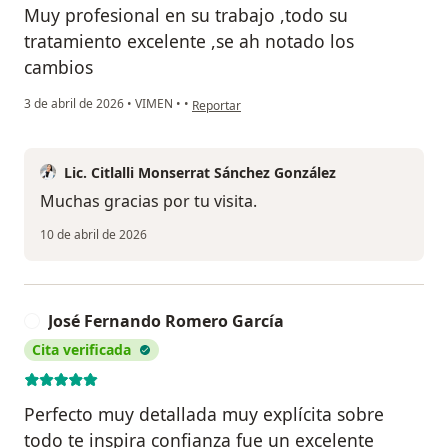
Muy profesional en su trabajo ,todo su
tratamiento excelente ,se ah notado los
cambios
en opinión del usuario Bernardo rojas
3 de abril de 2026
•
VIMEN
•
•
Reportar
Lic. Citlalli Monserrat Sánchez González
Muchas gracias por tu visita.
10 de abril de 2026
José Fernando Romero García
J
Cita verificada
Perfecto muy detallada muy explícita sobre
todo te inspira confianza fue un excelente