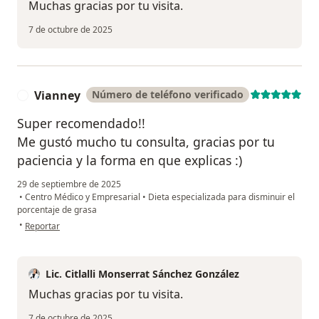
Muchas gracias por tu visita.
7 de octubre de 2025
Vianney
Número de teléfono verificado
V
Super recomendado!!
Me gustó mucho tu consulta, gracias por tu
paciencia y la forma en que explicas :)
29 de septiembre de 2025
•
Centro Médico y Empresarial
•
Dieta especializada para disminuir el
porcentaje de grasa
en opinión del usuario Vianney
•
Reportar
Lic. Citlalli Monserrat Sánchez González
Muchas gracias por tu visita.
7 de octubre de 2025