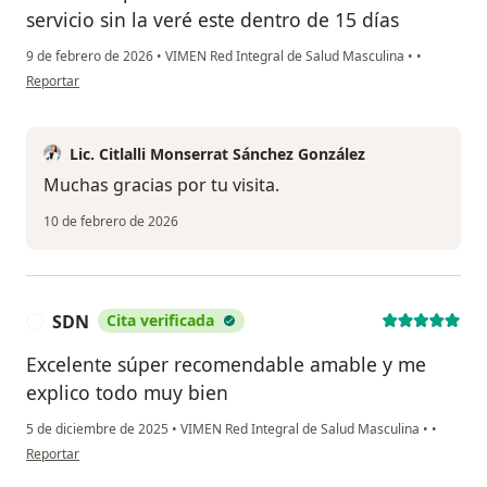
servicio sin la veré este dentro de 15 días
9 de febrero de 2026
•
VIMEN Red Integral de Salud Masculina
•
•
en opinión del usuario José Fernando Romero García
Reportar
Lic. Citlalli Monserrat Sánchez González
Muchas gracias por tu visita.
10 de febrero de 2026
SDN
Cita verificada
S
Excelente súper recomendable amable y me
explico todo muy bien
5 de diciembre de 2025
•
VIMEN Red Integral de Salud Masculina
•
•
en opinión del usuario SDN
Reportar