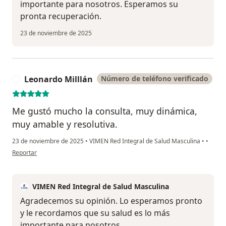
importante para nosotros. Esperamos su
pronta recuperación.
23 de noviembre de 2025
Leonardo Milllán
Número de teléfono verificado
L
Me gustó mucho la consulta, muy dinámica,
muy amable y resolutiva.
23 de noviembre de 2025
•
VIMEN Red Integral de Salud Masculina
•
•
en opinión del usuario Leonardo Milllán
Reportar
VIMEN Red Integral de Salud Masculina
Agradecemos su opinión. Lo esperamos pronto
y le recordamos que su salud es lo más
importante para nosotros.