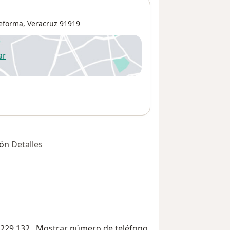
eforma
,
Veracruz
91919
ar
 abre en una nueva pestaña
ión
Detalles
229 132...
Mostrar número de teléfono