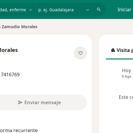
dad, enfermedad o nombre
p. ej. Guadalajara
Iniciar
s Zamudio Morales
e ciudad
Morales
Visita 
Visita p
las especializaciones
Hoy
5 7416769
9 Ago
s
Este c
Enviar mensaje
 forma recurrente