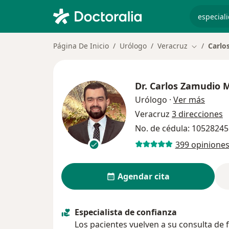
especiali
Página De Inicio
Urólogo
Veracruz
Carlo
Cambiar d
Dr.
Carlos Zamudio 
sobre 
Urólogo
·
Ver más
Veracruz
3 direcciones
No. de cédula: 1052824
399 opinione
Agendar cita
Especialista de confianza
Los pacientes vuelven a su consulta de