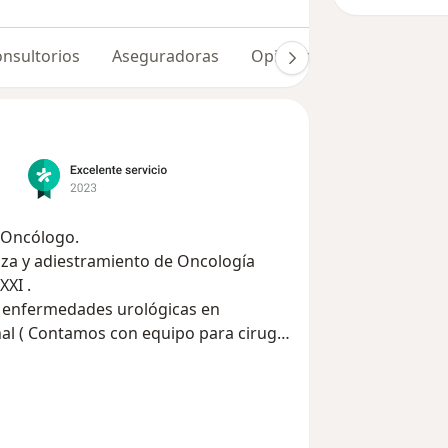
nsultorios
Aseguradoras
Opiniones (399)
Dudas
 Oncólogo.
estramiento de Oncología
XXI .
o enfermedades urológicas en
nal ( Contamos con equipo para cirugía
s , Enfermedades de Transmisión Sexual
una más
ción Precoz , Hipertrofia Prostática (