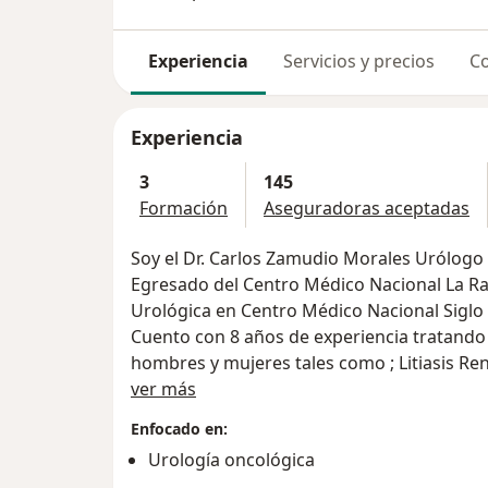
Experiencia
Servicios y precios
Co
Experiencia
3
145
Formación
Aseguradoras aceptadas
Soy el Dr. Carlos Zamudio Morales Urólogo
Egresado del Centro Médico Nacional La Raza y adi
Urológica en Centro Médico Nacional Siglo 
Cuento con 8 años de experiencia tratand
hombres y mujeres tales como ; Litiasis Re
Sobre mí
endoscopica y láser ) Infecciones Urinaria
ver más
,Verrugas Genitales ( Virus Papiloma Humano ) contamos con la vac
Enfocado en:
actual para tratamiento Gardasil 9 , Eyacula
Urología oncológica
Cirugía de manera endoscopica ) , Disfunción Eréctil ,Cáncer de Prostáta , Cáncer