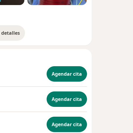
detalles
bre la experiencia
Agendar cita
Agendar cita
Agendar cita