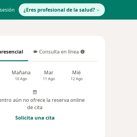
 sesión
¿Eres profesional de la salud?
presencial
Consulta en línea
resencial
Consulta en línea
Mañana
Mar
Mié
Jue
Vie
10 Ago
11 Ago
12 Ago
13 Ago
14 Ag
entro aún no ofrece la reserva online
de cita
Solicita una cita