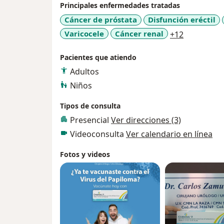
de vejiga , Cáncer de Riñón , Cáncer de Testí
Principales enfermedades tratadas
Paternidad Satisfecha ( realizamos Vasecto
Cáncer de próstata
Disfunción eréctil
Fimosis ( Realizando Circuncisión convencio
a11y_sr_m
Varicocele
Cáncer renal
+12
Realizó procedimientos de manera convenci
de acuerdo a las condiciones y necesidades
Pacientes que atiendo
Adultos
Mi propósito es atenderte con la mayor cali
Niños
brindarte confianza y ofrecerte el mejor t
Tipos de consulta
Presencial
Ver direcciones (3)
Videoconsulta
Ver calendario en línea
Fotos y videos