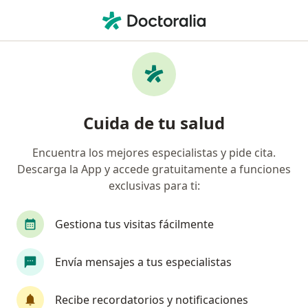
Men
Tumor Del Riñón O Tumor Renal • Veracruz, Veracruz
Filtros
• 1
Seguro
Mapa
Especialistas en Tumor del riñón o Tumor
Cuida de tu salud
renal en Veracruz
Encuentra los mejores especialistas y pide cita.
Descarga la App y accede gratuitamente a funciones
¿Qué especialidad estás buscando?
exclusivas para ti:
Urólogo
Médico general
Radiólogo
C
Gestiona tus visitas fácilmente
Envía mensajes a tus especialistas
Recibe recordatorios y notificaciones