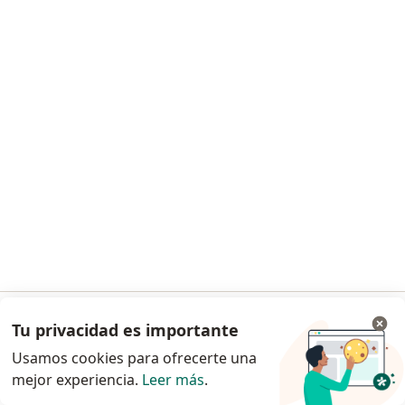
Edgar Guadalupe Aguilar Sandoval
Urólogo
Av España 789, Veracruz
•
Mapa
Urologia
Este especialista no ofrece reserva de cita en línea en esta dirección.
Tu privacidad es importante
Ir a la app
Solicita una cita
Usamos cookies para ofrecerte una
mejor experiencia.
Leer más
.
Continuar en el navegador