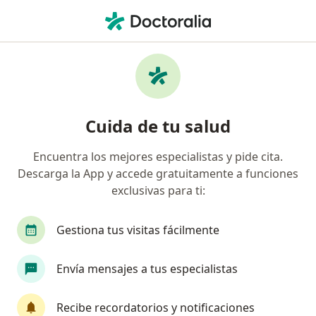
Men
Urólogo • Boca del Rio, Veracruz
Filtros
Seguro
Mapa
Urólogos en Boca del Rio
Cuida de tu salud
Encuentra los mejores especialistas y pide cita.
Descarga la App y accede gratuitamente a funciones
exclusivas para ti:
Gestiona tus visitas fácilmente
Destacado
Envía mensajes a tus especialistas
Dr. Jorge Aguilar Morales
·
Ver más
Urólogo
Recibe recordatorios y notificaciones
252 opiniones