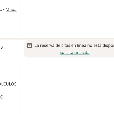
rdenas Fracc. Galaxia (Dentro de Urban Center), Boca del Rio
•
Mapa
La reserva de citas en línea no está dispo
ez
Solicita una cita
CALCULOS
CO