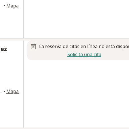
•
Mapa
La reserva de citas en línea no está dispo
hez
Solicita una cita
 Boca del Rio 94294, Boca del Rio
•
Mapa