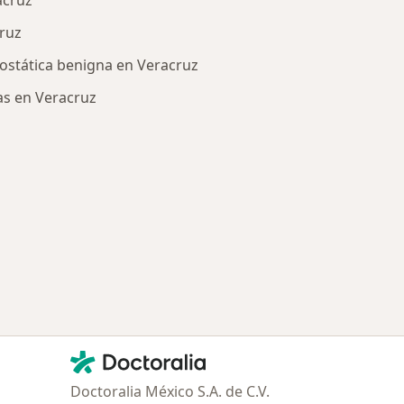
acruz
cruz
prostática benigna en Veracruz
ias en Veracruz
ría: Enfermedades más tratadas
Contacto
Doctoralia - Página de inicio
Doctoralia México S.A. de C.V.