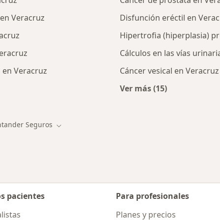
acruz
Cáncer de próstata en Ver
 en Veracruz
Disfunción eréctil en Vera
acruz
Hipertrofia (hiperplasia) 
eracruz
Cálculos en las vías urinar
 en Veracruz
Cáncer vesical en Veracruz
Ver más (15)
ialistas de Santander Seguros
Más en esta catego
ntander Seguros
 de ciudad
Cambiar de ciudad
os pacientes
Para profesionales
listas
Planes y precios