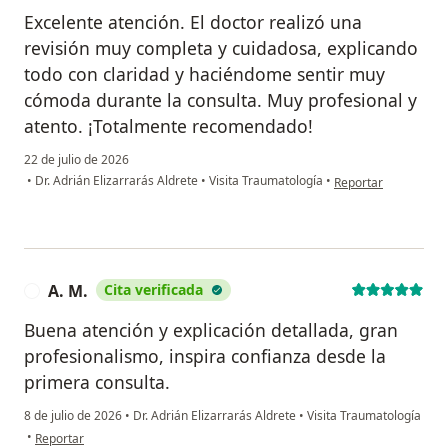
Excelente atención. El doctor realizó una
revisión muy completa y cuidadosa, explicando
todo con claridad y haciéndome sentir muy
cómoda durante la consulta. Muy profesional y
atento. ¡Totalmente recomendado!
22 de julio de 2026
en opinión del usuari
•
Dr. Adrián Elizarrarás Aldrete
•
Visita Traumatología
•
Reportar
A. M.
Cita verificada
A
Buena atención y explicación detallada, gran
profesionalismo, inspira confianza desde la
primera consulta.
8 de julio de 2026
•
Dr. Adrián Elizarrarás Aldrete
•
Visita Traumatología
en opinión del usuario A. M.
•
Reportar