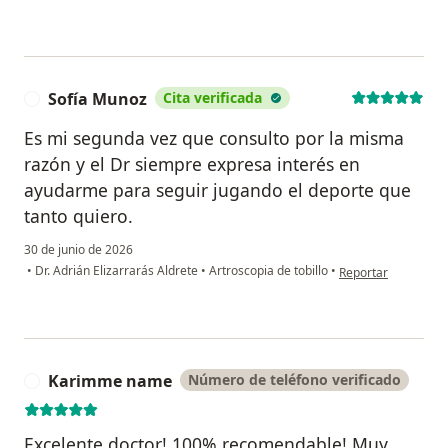
Sofía Munoz
Cita verificada
S
Es mi segunda vez que consulto por la misma
razón y el Dr siempre expresa interés en
ayudarme para seguir jugando el deporte que
tanto quiero.
30 de junio de 2026
en opinión del usua
•
Dr. Adrián Elizarrarás Aldrete
•
Artroscopia de tobillo
•
Reportar
Karimme name
Número de teléfono verificado
K
Excelente doctor! 100% recomendable! Muy