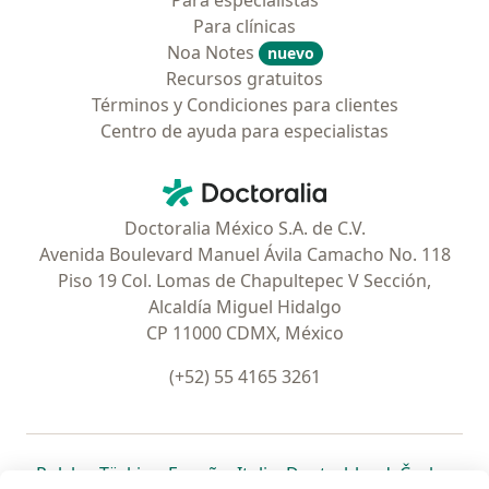
Para especialistas
Para clínicas
Noa Notes
nuevo
Recursos gratuitos
Términos y Condiciones para clientes
Centro de ayuda para especialistas
Contacto
Doctoralia - Página de inicio
Doctoralia México S.A. de C.V.
Avenida Boulevard Manuel Ávila Camacho No. 118
Piso 19 Col. Lomas de Chapultepec V Sección,
Alcaldía Miguel Hidalgo
CP 11000 CDMX, México
(+52) 55 4165 3261
se abre en una nueva pestaña
se abre en una nueva pestaña
se abre en una nueva pestaña
se abre en una nueva pes
se abre en 
se a
Polska
,
Türkiye
,
España
,
Italia
,
Deutschland
,
Česko
,