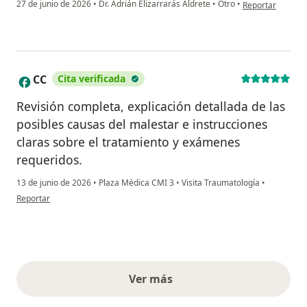
en opinión del u
27 de junio de 2026
•
Dr. Adrián Elizarrarás Aldrete
•
Otro
•
Reportar
CC
Cita verificada
C
Revisión completa, explicación detallada de las
posibles causas del malestar e instrucciones
claras sobre el tratamiento y exámenes
requeridos.
13 de junio de 2026
•
Plaza Médica CMI 3
•
Visita Traumatología
•
en opinión del usuario CC
Reportar
Ver más
opiniones anteriores