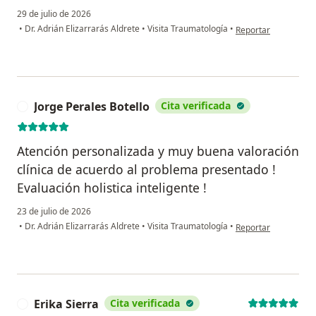
29 de julio de 2026
en opinión del usua
•
Dr. Adrián Elizarrarás Aldrete
•
Visita Traumatología
•
Reportar
Jorge Perales Botello
Cita verificada
J
Atención personalizada y muy buena valoración
clínica de acuerdo al problema presentado !
Evaluación holistica inteligente !
23 de julio de 2026
en opinión del usuar
•
Dr. Adrián Elizarrarás Aldrete
•
Visita Traumatología
•
Reportar
Erika Sierra
Cita verificada
E