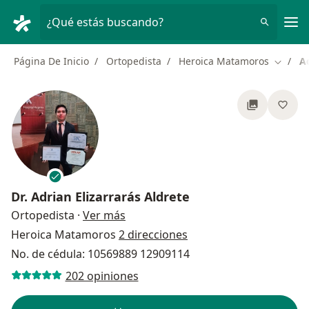
Men
¿Qué estás buscando?
Página De Inicio
Ortopedista
Heroica Matamoros
Ad
Cambia
Dr.
Adrian Elizarrarás Aldrete
sobre las especializaciones
Ortopedista
·
Ver más
Heroica Matamoros
2 direcciones
No. de cédula: 10569889 12909114
202 opiniones