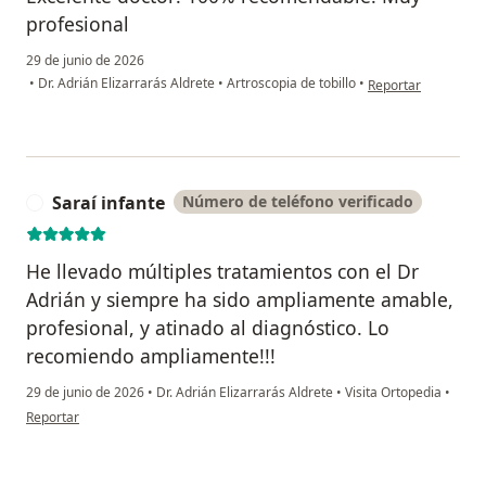
profesional
29 de junio de 2026
en opinión del usu
•
Dr. Adrián Elizarrarás Aldrete
•
Artroscopia de tobillo
•
Reportar
Saraí infante
Número de teléfono verificado
S
He llevado múltiples tratamientos con el Dr
Adrián y siempre ha sido ampliamente amable,
profesional, y atinado al diagnóstico. Lo
recomiendo ampliamente!!!
29 de junio de 2026
•
Dr. Adrián Elizarrarás Aldrete
•
Visita Ortopedia
•
en opinión del usuario Saraí infante
Reportar