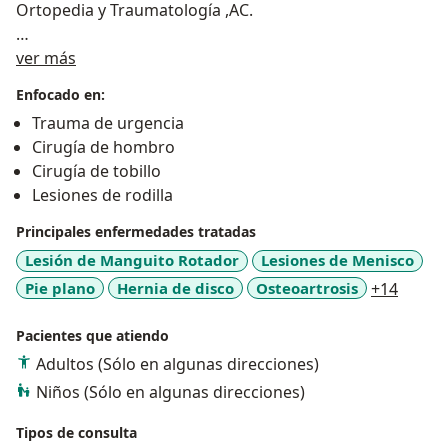
Ortopedia y Traumatología ,AC.
Sobre mí
Atención clínica y quirúrgica especializada :
ver más
-Fracturas , esguinces , luxaciones.
Enfocado en:
-Protesis totales de rodilla y cadera.
Trauma de urgencia
-Infiltración de hombro y rodilla.
Cirugía de hombro
-Lumbalgia.
Cirugía de tobillo
-Atención especializada del adulto mayor.
Lesiones de rodilla
-Fracturas en niños.
-Urgencias traumatologicas.
Principales enfermedades tratadas
-Osteoporosis y enfermedad degenerativa de
Lesión de Manguito Rotador
Lesiones de Menisco
articulación.
a11y_s
Pie plano
Hernia de disco
Osteoartrosis
+14
Pacientes que atiendo
Adultos (Sólo en algunas direcciones)
Niños (Sólo en algunas direcciones)
Tipos de consulta