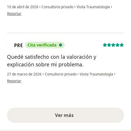
10 de abril de 2026
•
Consultorio privado
•
Visita Traumatología
•
en opinión del usuario CGS
Reportar
PRE
Cita verificada
P
Quedé satisfecho con la valoración y
explicación sobre mi problema.
27 de marzo de 2026
•
Consultorio privado
•
Visita Traumatología
•
en opinión del usuario PRE
Reportar
Ver más
opiniones anteriores