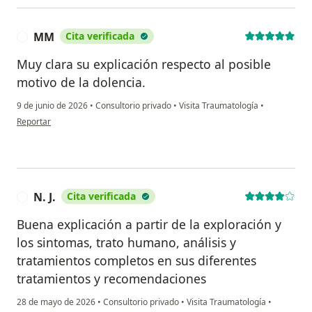
MM
Cita verificada
M
Muy clara su explicación respecto al posible
motivo de la dolencia.
9 de junio de 2026
•
Consultorio privado
•
Visita Traumatología
•
en opinión del usuario MM
Reportar
N. J.
Cita verificada
N
Buena explicación a partir de la exploración y
los sintomas, trato humano, análisis y
tratamientos completos en sus diferentes
tratamientos y recomendaciones
28 de mayo de 2026
•
Consultorio privado
•
Visita Traumatología
•