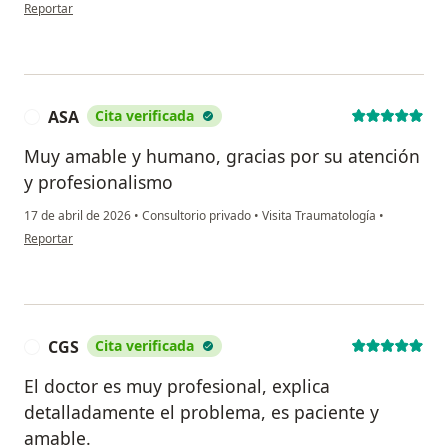
en opinión del usuario N. J.
Reportar
ASA
Cita verificada
A
Muy amable y humano, gracias por su atención
y profesionalismo
17 de abril de 2026
•
Consultorio privado
•
Visita Traumatología
•
en opinión del usuario ASA
Reportar
CGS
Cita verificada
C
El doctor es muy profesional, explica
detalladamente el problema, es paciente y
amable.