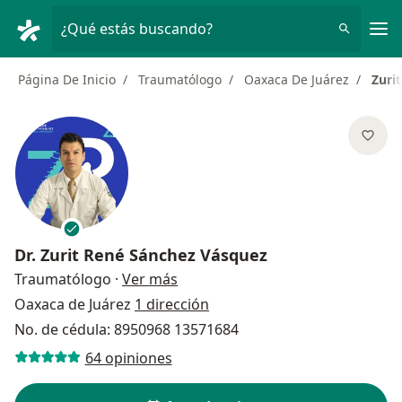
Men
¿Qué estás buscando?
Página De Inicio
Traumatólogo
Oaxaca De Juárez
Zuri
Dr.
Zurit René Sánchez Vásquez
sobre las especializaciones
Traumatólogo
·
Ver más
Oaxaca de Juárez
1 dirección
No. de cédula: 8950968 13571684
64 opiniones