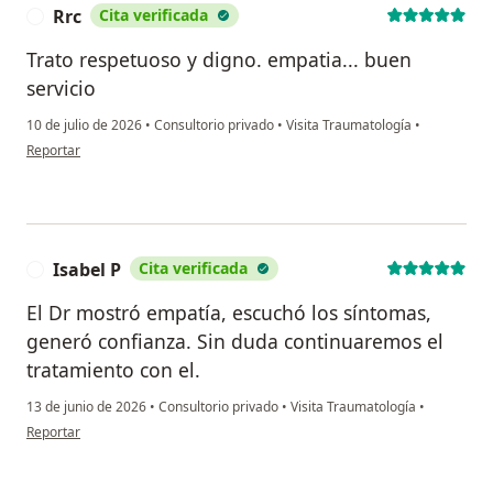
Rrc
Cita verificada
R
Trato respetuoso y digno. empatia... buen
servicio
10 de julio de 2026
•
Consultorio privado
•
Visita Traumatología
•
en opinión del usuario Rrc
Reportar
Isabel P
Cita verificada
I
El Dr mostró empatía, escuchó los síntomas,
generó confianza. Sin duda continuaremos el
tratamiento con el.
13 de junio de 2026
•
Consultorio privado
•
Visita Traumatología
•
en opinión del usuario Isabel P
Reportar