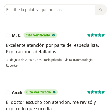
Busca en opiniones
M. C.
Cita verificada
M
Excelente atención por parte del especialista.
Explicaciones detalladas.
30 de julio de 2026
•
Consultorio privado
•
Visita Traumatología
•
en opinión del usuario M. C.
Reportar
Analí
Cita verificada
A
El doctor escuchó con atención, me revisó y
explicó lo que sucedía.