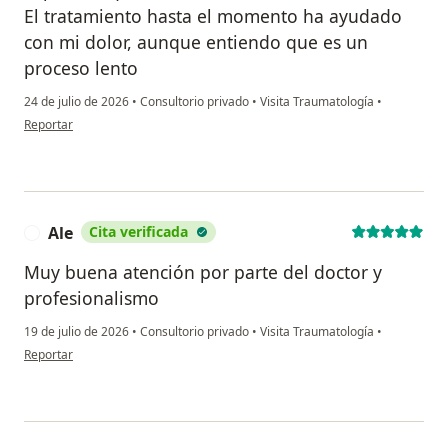
El tratamiento hasta el momento ha ayudado
con mi dolor, aunque entiendo que es un
proceso lento
24 de julio de 2026
•
Consultorio privado
•
Visita Traumatología
•
en opinión del usuario Analí
Reportar
Ale
Cita verificada
A
Muy buena atención por parte del doctor y
profesionalismo
19 de julio de 2026
•
Consultorio privado
•
Visita Traumatología
•
en opinión del usuario Ale
Reportar