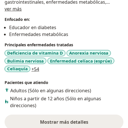
gastrointestinales, enfermedades metabólicas,
Sobre mí
enfermedades hepáticas, síndrome de ovario
ver más
poliquístico.
Enfocado en:
Educador en diabetes
Especialista en tratamiento y control nutricional
Enfermedades metabólicas
personalizado y especializado en:
- Salud y enfermedad.
Principales enfermedades tratadas
- Aumento y pérdida de peso.
Deficiencia de vitamina D
Anorexia nerviosa
- Alteraciones metabólicas.
Bulimia nerviosa
Enfermedad celíaca (esprúe)
- Deporte.
a11y_sr_more_diseases
Celiaquía
+54
- Asesoría en todas las etapas de la vida.
- Síndrome de ovario poliquístico.
Pacientes que atiendo
- Trastornos gastrointestinales.
Adultos (Sólo en algunas direcciones)
- Salud digestiva.
Niños a partir de 12 años (Sólo en algunas
Si buscas a una nutrióloga comprometida con tu
direcciones)
bienestar y en brindarte una atención personalizada,
estoy aquí para acompañarte en tu viaje hacia una vida
Mostrar más detalles
sobre la experiencia
más saludable y equilibrada. Juntos, diseñaremos una