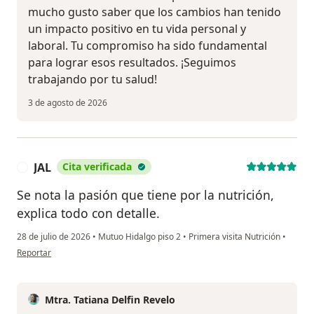
mucho gusto saber que los cambios han tenido
un impacto positivo en tu vida personal y
laboral. Tu compromiso ha sido fundamental
para lograr esos resultados. ¡Seguimos
trabajando por tu salud!
3 de agosto de 2026
JAL
Cita verificada
J
Se nota la pasión que tiene por la nutrición,
explica todo con detalle.
28 de julio de 2026
•
Mutuo Hidalgo piso 2
•
Primera visita Nutrición
•
en opinión del usuario JAL
Reportar
Mtra. Tatiana Delfin Revelo