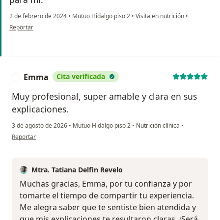
2 de febrero de 2024
•
Mutuo Hidalgo piso 2
•
Visita en nutrición
•
en opinión del usuario VANESSA SANTILLAN
Reportar
Emma
Cita verificada
E
Muy profesional, super amable y clara en sus
explicaciones.
3 de agosto de 2026
•
Mutuo Hidalgo piso 2
•
Nutrición clínica
•
en opinión del usuario Emma
Reportar
Mtra. Tatiana Delfin Revelo
Muchas gracias, Emma, por tu confianza y por
tomarte el tiempo de compartir tu experiencia.
Me alegra saber que te sentiste bien atendida y
que mis explicaciones te resultaron claras. ¡Será