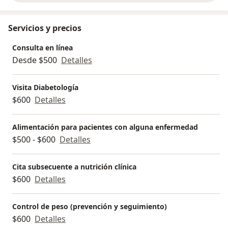
estrategia nutricional efectiva y te ayudaré a alcanzar
tus objetivos para disfrutar de una mejor calidad de
Servicios y precios
vida.
Consulta en línea
Desde $500
Detalles
Visita Diabetología
$600
Detalles
Alimentación para pacientes con alguna enfermedad
$500 - $600
Detalles
Cita subsecuente a nutrición clínica
$600
Detalles
Control de peso (prevención y seguimiento)
$600
Detalles