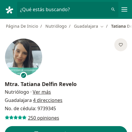
Men
¿Qué estás buscando?
Página De Inicio
Nutriólogo
Guadalajara
Tatiana De
Cambiar de ciu
Mtra.
Tatiana Delfin Revelo
sobre las especializaciones
Nutriólogo
·
Ver más
Guadalajara
4 direcciones
No. de cédula: 9739345
250 opiniones