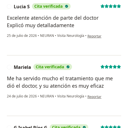
Lucia S
Cita verificada
L
Excelente atención de parte del doctor
Explicó muy detalladamente
en opinión del usuario Luc
25 de julio de 2026
•
NEURAN
•
Visita Neurología
•
Reportar
Mariela
Cita verificada
M
Me ha servido mucho el tratamiento que me
dió el doctor, y su atención es muy eficaz
en opinión del usuario Ma
24 de julio de 2026
•
NEURAN
•
Visita Neurología
•
Reportar
G Isabel Ríos G
Cita verificada
G