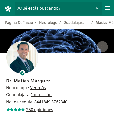
Men
¿Qué estás buscando?
Página De Inicio
Neurólogo
Guadalajara
Matías Má
Cambiar de ciu
Dr.
Matías Márquez
sobre las especializaciones
Neurólogo
·
Ver más
Guadalajara
1 dirección
No. de cédula: 8441849 3762340
250 opiniones