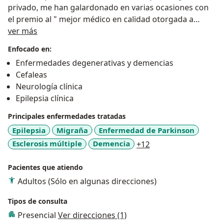
privado, me han galardonado en varias ocasiones con
el premio al " mejor médico en calidad otorgada a
Sobre mí
pacientes".
ver más
Enfocado en:
Enfermedades degenerativas y demencias
Cefaleas
Neurología clínica
Epilepsia clínica
Principales enfermedades tratadas
Epilepsia
Migraña
Enfermedad de Parkinson
a11y_sr_more_dise
Esclerosis múltiple
Demencia
+12
Pacientes que atiendo
Adultos (Sólo en algunas direcciones)
Tipos de consulta
Presencial
Ver direcciones (1)