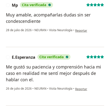
Mp
Cita verificada
M
Muy amable, acompañarlas dudas sin ser
condescendiente
en opinión del usuario M
28 de julio de 2026
•
NEURAN
•
Visita Neurología
•
Reportar
E.Esperanza
Cita verificada
E
Me gustó su paciencia y comprensión hacia mi
caso en realidad me sentí mejor después de
hablar con el.
en opinión del usuario E
26 de julio de 2026
•
NEURAN
•
Visita Neurología
•
Reportar