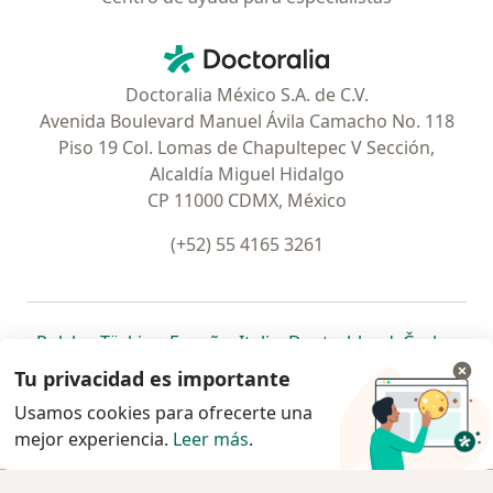
Contacto
Doctoralia - Página de inicio
Doctoralia México S.A. de C.V.
Avenida Boulevard Manuel Ávila Camacho No. 118
Piso 19 Col. Lomas de Chapultepec V Sección,
Alcaldía Miguel Hidalgo
CP 11000 CDMX, México
(+52) 55 4165 3261
se abre en una nueva pestaña
se abre en una nueva pestaña
se abre en una nueva pestaña
se abre en una nueva pes
se abre en 
se a
Polska
,
Türkiye
,
España
,
Italia
,
Deutschland
,
Česko
,
se abre en una nueva pestaña
se abre en una nueva pestaña
se abre en una nueva pestaña
se abre en una nueva p
se abre en 
se abr
Portugal
,
México
,
Chile
,
Brasil
,
Argentina
,
Perú
,
Tu privacidad es importante
se abre en una nueva pe
Colombia
Usamos cookies para ofrecerte una
mejor experiencia.
www.doctoralia.com.mx © 2026 - Encuentra tu
Leer más
.
especialista y pide cita