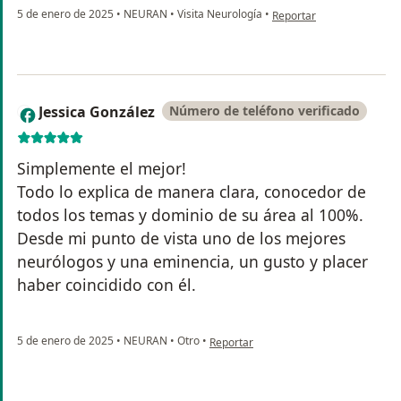
en opinión del usuario Al
5 de enero de 2025
•
NEURAN
•
Visita Neurología
•
Reportar
Jessica González
Número de teléfono verificado
J
Simplemente el mejor!
Todo lo explica de manera clara, conocedor de
todos los temas y dominio de su área al 100%.
Desde mi punto de vista uno de los mejores
neurólogos y una eminencia, un gusto y placer
haber coincidido con él.
en opinión del usuario Jessica Gonzále
5 de enero de 2025
•
NEURAN
•
Otro
•
Reportar