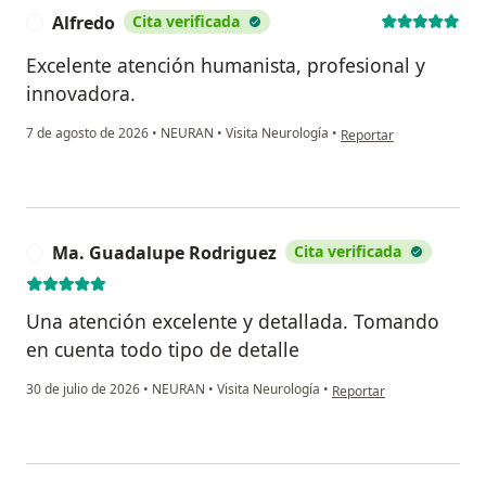
Alfredo
Cita verificada
A
Excelente atención humanista, profesional y
innovadora.
en opinión del usuario A
7 de agosto de 2026
•
NEURAN
•
Visita Neurología
•
Reportar
Ma. Guadalupe Rodriguez
Cita verificada
M
Una atención excelente y detallada. Tomando
en cuenta todo tipo de detalle
en opinión del usuario M
30 de julio de 2026
•
NEURAN
•
Visita Neurología
•
Reportar