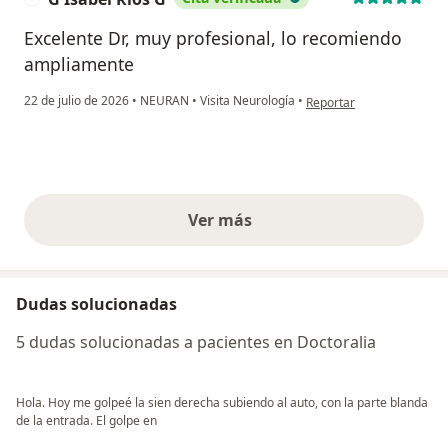
Excelente Dr, muy profesional, lo recomiendo
ampliamente
en opinión del usuario G 
22 de julio de 2026
•
NEURAN
•
Visita Neurología
•
Reportar
Ver más
opiniones anteriores
Dudas solucionadas
5 dudas solucionadas a pacientes en Doctoralia
Hola. Hoy me golpeé la sien derecha subiendo al auto, con la parte blanda
de la entrada. El golpe en