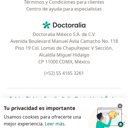
Términos y Condiciones para clientes
Centro de ayuda para especialistas
Contacto
Doctoralia - Página de inicio
Doctoralia México S.A. de C.V.
Avenida Boulevard Manuel Ávila Camacho No. 118
Piso 19 Col. Lomas de Chapultepec V Sección,
Alcaldía Miguel Hidalgo
CP 11000 CDMX, México
(+52) 55 4165 3261
se abre en una nueva pestaña
se abre en una nueva pestaña
se abre en una nueva pestaña
se abre en una nueva pes
se abre en 
se a
Polska
,
Türkiye
,
España
,
Italia
,
Deutschland
,
Česko
,
se abre en una nueva pestaña
se abre en una nueva pestaña
se abre en una nueva pestaña
se abre en una nueva p
se abre en 
se abr
Portugal
,
México
,
Chile
,
Brasil
,
Argentina
,
Perú
,
Tu privacidad es importante
se abre en una nueva pe
Colombia
Usamos cookies para ofrecerte una
mejor experiencia.
www.doctoralia.com.mx © 2026 - Encuentra tu
Leer más
.