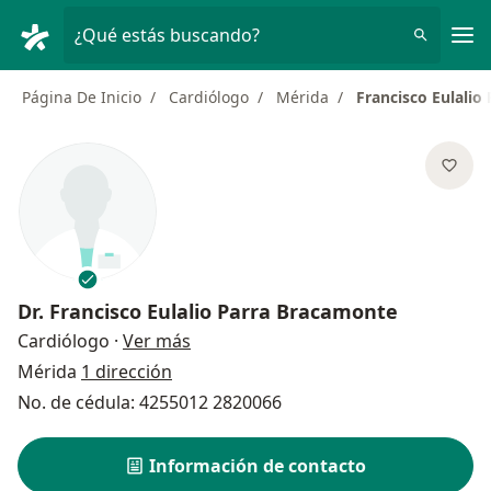
Men
¿Qué estás buscando?
Página De Inicio
Cardiólogo
Mérida
Francisco Eulalio
Dr.
Francisco Eulalio Parra Bracamonte
sobre las especializaciones
Cardiólogo
·
Ver más
Mérida
1 dirección
No. de cédula: 4255012 2820066
Información de contacto