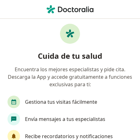
Men
Cardiólogo • Mérida, Yucatán
Filtros
Seguro:
Latino Seguros
Cardiólogos recomendados de Latino
Cuida de tu salud
Seguros en Mérida
Encuentra los mejores especialistas y pide cita.
Descarga la App y accede gratuitamente a funciones
exclusivas para ti:
Gestiona tus visitas fácilmente
Envía mensajes a tus especialistas
Destacado
Pago en línea
Dr. Nurivan López Madrigal
Recibe recordatorios y notificaciones
·
Ver más
Cardiólogo