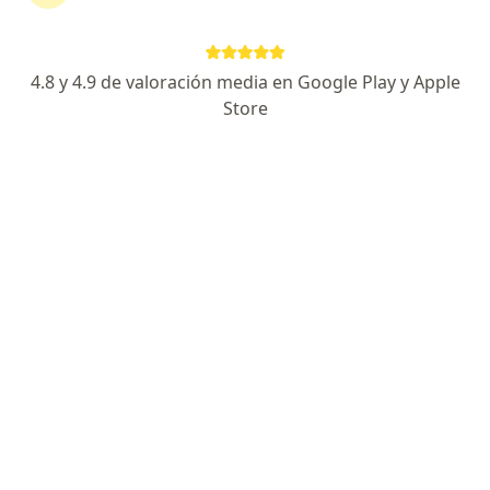
138 opiniones
AVENIDA 50 NUMERO 111 C POR 39 Y 39 C COLONIA FRANCISCO DE MONTEJO II, Mérida
•
Mapa
4.8 y 4.9 de valoración media en Google Play y Apple
CENTRO MEDICO DE REHABILITACION CARDIOVASCULAR MONTEJO
Store
Acepta Latino Seguros
Primera visita Cardiología
Este especialista no ofrece reserva de cita en línea en esta dirección.
Solicita una cita
Destacado