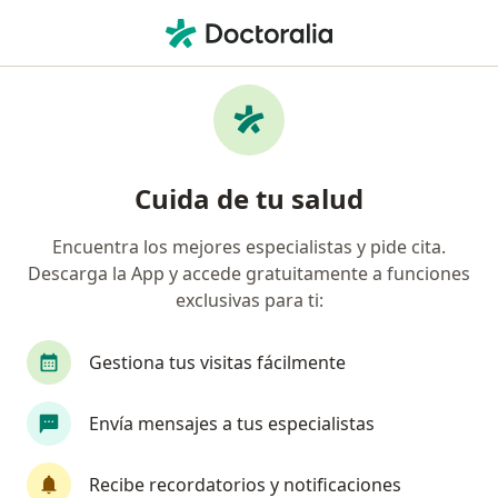
Men
Dolor Muscular • Coyoacán, CDMX
Filtros
• 1
Seguro
Mapa
Especialistas en Dolor muscular en
Cuida de tu salud
Coyoacán
Encuentra los mejores especialistas y pide cita.
Descarga la App y accede gratuitamente a funciones
¿Qué especialidad estás buscando?
exclusivas para ti:
Fisioterapeuta
Ortopedista
Traumatólog
Gestiona tus visitas fácilmente
Envía mensajes a tus especialistas
Recibe recordatorios y notificaciones