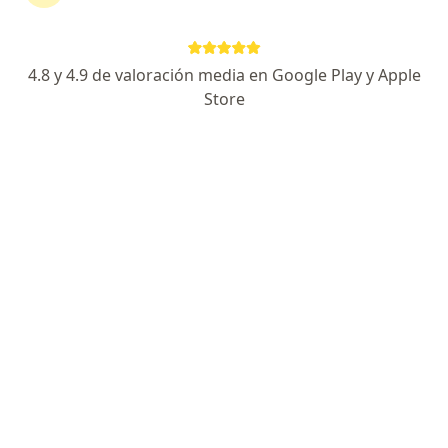
4.8 y 4.9 de valoración media en Google Play y Apple
Store
Nuevo Perfil en Doctoralia
Pago en línea
Dra. Julissa Ramírez Ramírez
·
Ver más
Médica general
Pagos a meses disponibles
Avenida Montevideo 303, Gustavo A Madero
•
Mapa
Dra Julissa Ramírez
Visita Medicina General
$1,200
Este especialista no ofrece reserva de cita en línea en esta dirección.