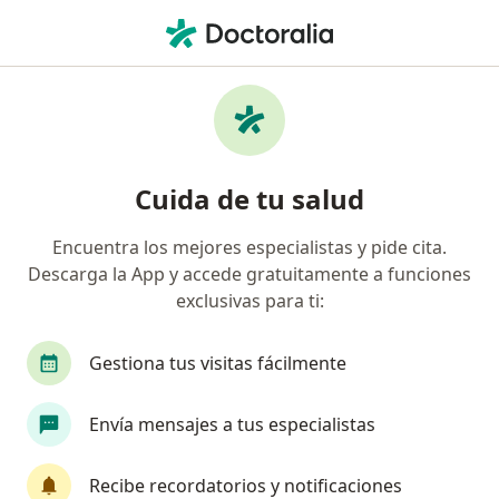
Men
Dolor Muscular • Ciudad de México, CDMX
Filtros
• 1
Seguro
Mapa
Especialistas en Dolor muscular en Ciudad
Cuida de tu salud
de México
Encuentra los mejores especialistas y pide cita.
Descarga la App y accede gratuitamente a funciones
¿Qué especialidad estás buscando?
exclusivas para ti:
Fisioterapeuta
Ortopedista
Gestiona tus visitas fácilmente
Traumatólogo
Médico general
Envía mensajes a tus especialistas
Especialista en Rehabilitación y Medicina Física
Recibe recordatorios y notificaciones
Ver más