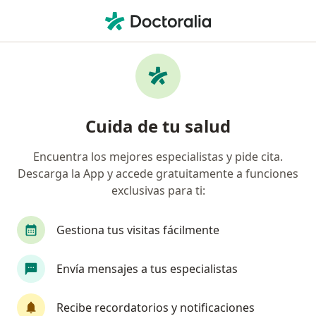
Men
Dolor Muscular • Atizapán de Zaragoza, México
Filtros
• 1
Seguro
Mapa
Especialistas en Dolor muscular en Atizapán
Cuida de tu salud
de Zaragoza
Encuentra los mejores especialistas y pide cita.
Descarga la App y accede gratuitamente a funciones
¿Qué especialidad estás buscando?
exclusivas para ti:
Fisioterapeuta
Médico general
Ortopedis
Gestiona tus visitas fácilmente
Envía mensajes a tus especialistas
Recibe recordatorios y notificaciones