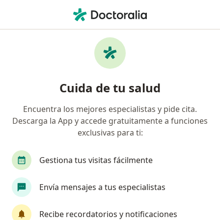
Men
Dolor Muscular • Nezahualcóyotl, México
Filtros
• 1
Seguro
Mapa
Especialistas en Dolor muscular en
Cuida de tu salud
Nezahualcóyotl
Encuentra los mejores especialistas y pide cita.
Descarga la App y accede gratuitamente a funciones
¿Qué especialidad estás buscando?
exclusivas para ti:
Fisioterapeuta
Médico general
Ortopedis
Gestiona tus visitas fácilmente
Envía mensajes a tus especialistas
Recibe recordatorios y notificaciones