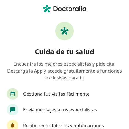
Men
Dislipidemia • Toluca, México
Filtros
• 1
Seguro
Mapa
Especialistas en Dislipidemia en Toluca
Cuida de tu salud
Encuentra los mejores especialistas y pide cita.
¿Qué especialidad estás buscando?
Descarga la App y accede gratuitamente a funciones
Nutricionista
Médico general
Nutriólogo 
exclusivas para ti:
Gestiona tus visitas fácilmente
Envía mensajes a tus especialistas
Recibe recordatorios y notificaciones