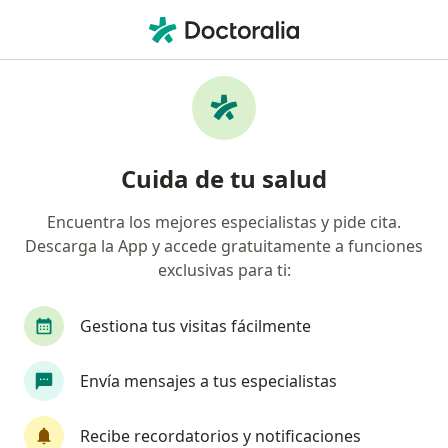
Men
Esguince • Toluca, México
Filtros
• 1
Seguro
Mapa
Especialistas en Esguince en Toluca
Cuida de tu salud
Encuentra los mejores especialistas y pide cita.
¿Qué especialidad estás buscando?
Descarga la App y accede gratuitamente a funciones
Ortopedista
Traumatólogo
Especialista e
exclusivas para ti:
Gestiona tus visitas fácilmente
Envía mensajes a tus especialistas
Recibe recordatorios y notificaciones