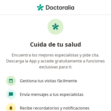
Men
Esguince • Ciudad de México, CDMX
Filtros
• 1
Seguro
Mapa
Especialistas en Esguince en Ciudad de
Cuida de tu salud
México
Encuentra los mejores especialistas y pide cita.
Descarga la App y accede gratuitamente a funciones
¿Qué especialidad estás buscando?
exclusivas para ti:
Traumatólogo
Ortopedista
Especialista e
Gestiona tus visitas fácilmente
Envía mensajes a tus especialistas
Recibe recordatorios y notificaciones