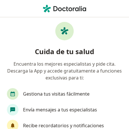
Men
Dislipidemia • Álvaro Obregón, CDMX
Filtros
• 1
Seguro
Mapa
Especialistas en Dislipidemia en Álvaro
Cuida de tu salud
Obregón
Encuentra los mejores especialistas y pide cita.
Descarga la App y accede gratuitamente a funciones
¿Qué especialidad estás buscando?
exclusivas para ti:
Médico general
Nutricionista
Internista
Gestiona tus visitas fácilmente
Envía mensajes a tus especialistas
Recibe recordatorios y notificaciones