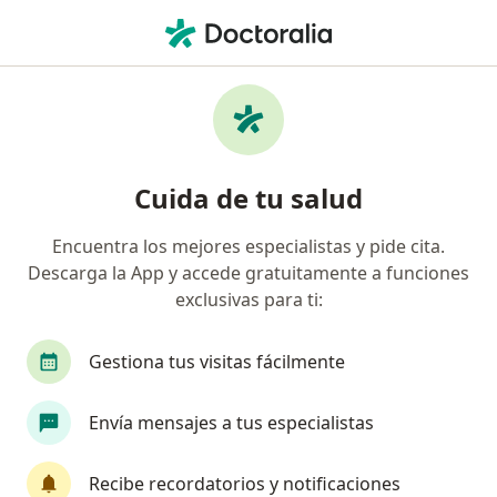
Men
Dislipidemia • Toluca, México
Filtros
• 1
Seguro
Mapa
Especialistas en Dislipidemia en Toluca
Cuida de tu salud
Encuentra los mejores especialistas y pide cita.
¿Qué especialidad estás buscando?
Descarga la App y accede gratuitamente a funciones
Nutricionista
Médico general
Nutriólogo 
exclusivas para ti:
Gestiona tus visitas fácilmente
Envía mensajes a tus especialistas
Recibe recordatorios y notificaciones