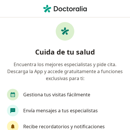
Men
Delirium • Toluca, México
Filtros
• 1
Mapa
Especialistas en Delirium en Toluca
Cuida de tu salud
Encuentra los mejores especialistas y pide cita.
¿Qué especialidad estás buscando?
Descarga la App y accede gratuitamente a funciones
Geriatra
Internista
Médico general
exclusivas para ti:
Gestiona tus visitas fácilmente
Envía mensajes a tus especialistas
Recibe recordatorios y notificaciones