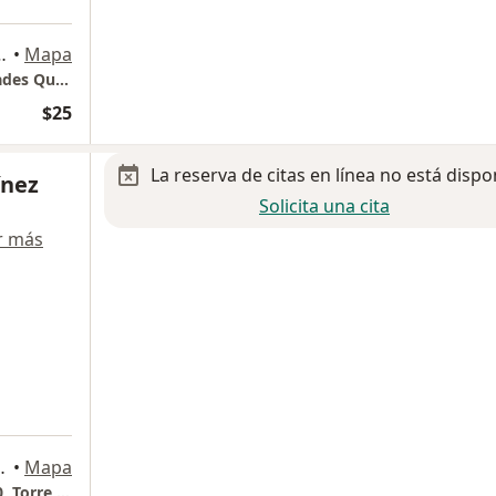
La Magdalena Contreras, Ciudad de México, CDMX, Ciudad de México
•
Mapa
Hospital Angeles Pedregal, Torre Especialidades Quirúrgicas, Consultorio 1072, Piso 10.
$25
La reserva de citas en línea no está dispo
ínez
Solicita una cita
r más
agdalena Contreras
•
Mapa
Hospital Ángeles Pedregal. Consultorio 1040, Torre Ángeles.