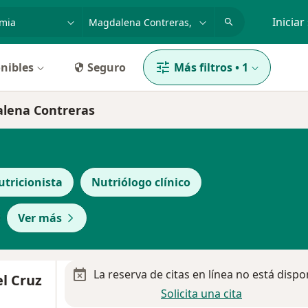
dad, enfermedad o nombre
p. ej. Guadalajara
Iniciar
nibles
Seguro
Más filtros
•
1
alena Contreras
utricionista
Nutriólogo clínico
Ver más
La reserva de citas en línea no está dispo
l Cruz
Solicita una cita