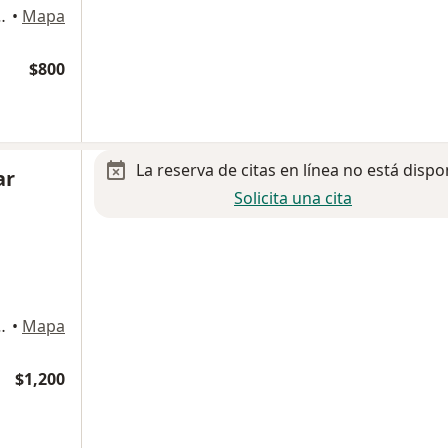
nes 3332, Álvaro Obregón
•
Mapa
$800
La reserva de citas en línea no está dispo
ar
Solicita una cita
nes 3332, Álvaro Obregón
•
Mapa
$1,200