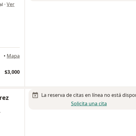
·
Ver
al
•
Mapa
$3,000
La reserva de citas en línea no está dispo
rez
Solicita una cita
y