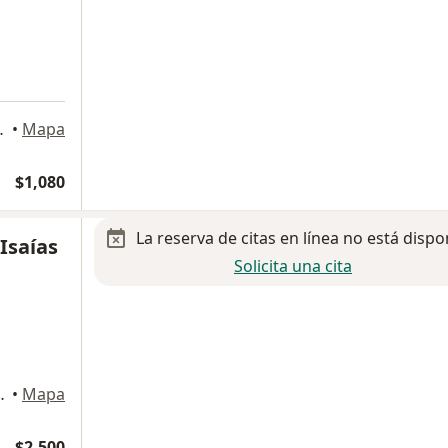
a
, Álvaro Obregón
•
Mapa
$1,080
La reserva de citas en línea no está dispo
Isaías
Solicita una cita
Magdalena Contreras
•
Mapa
$2,500