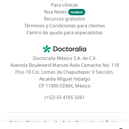
Para clínicas
Noa Notes
nuevo
Recursos gratuitos
Términos y Condiciones para clientes
Centro de ayuda para especialistas
Contacto
Doctoralia - Página de inicio
Doctoralia México S.A. de C.V.
Avenida Boulevard Manuel Ávila Camacho No. 118
Piso 19 Col. Lomas de Chapultepec V Sección,
Alcaldía Miguel Hidalgo
CP 11000 CDMX, México
(+52) 55 4165 3261
se abre en una nueva pestaña
se abre en una nueva pestaña
se abre en una nueva pestaña
se abre en una nueva pes
se abre en 
se a
Polska
,
Türkiye
,
España
,
Italia
,
Deutschland
,
Česko
,