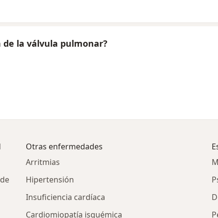
 de la válvula pulmonar?
d
Otras enfermedades
E
Arritmias
M
 de
Hipertensión
P
Insuficiencia cardíaca
D
Cardiomiopatía isquémica
P