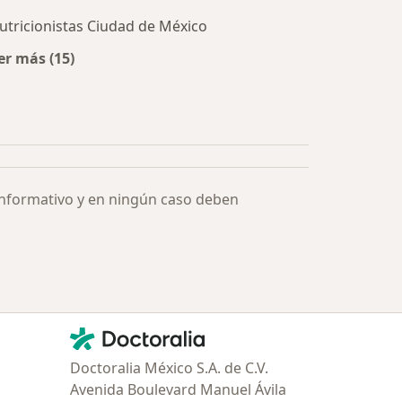
utricionistas Ciudad de México
er más (15)
Más en esta categoría: Especialistas más solicitados
informativo y en ningún caso deben
Contacto
Doctoralia - Página de inicio
Doctoralia México S.A. de C.V.
Avenida Boulevard Manuel Ávila