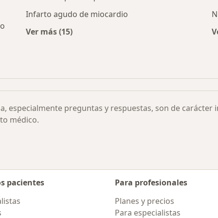
Infarto agudo de miocardio
N
go
Ver más (15)
V
Más en esta categoría: Otras enfermedades
 la válvula pulmonar por ciudad
ia, especialmente preguntas y respuestas, son de carácter 
to médico.
os pacientes
Para profesionales
listas
Planes y precios
s
Para especialistas