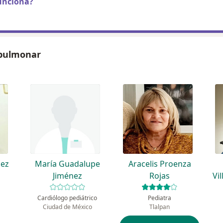
unciona?
 pulmonar
nez
María Guadalupe
Aracelis Proenza
Jiménez
Rojas
Vi
Cardiólogo pediátrico
Pediatra
Ciudad de México
Tlalpan