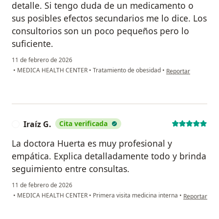
detalle. Si tengo duda de un medicamento o
sus posibles efectos secundarios me lo dice. Los
consultorios son un poco pequeños pero lo
suficiente.
11 de febrero de 2026
en opinión del usu
•
MEDICA HEALTH CENTER
•
Tratamiento de obesidad
•
Reportar
Iraíz G.
Cita verificada
I
La doctora Huerta es muy profesional y
empática. Explica detalladamente todo y brinda
seguimiento entre consultas.
11 de febrero de 2026
en opinión de
•
MEDICA HEALTH CENTER
•
Primera visita medicina interna
•
Reportar