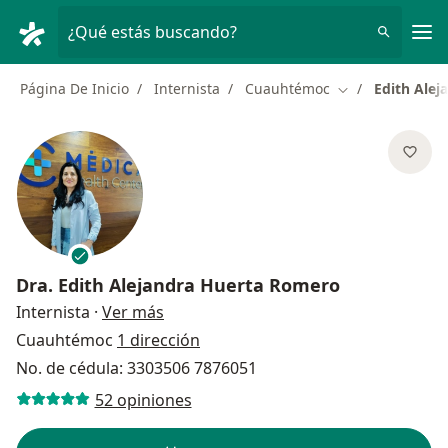
Men
¿Qué estás buscando?
Página De Inicio
Internista
Cuauhtémoc
Edith Ale
Cambiar de ciu
Dra.
Edith Alejandra Huerta Romero
sobre las especializaciones
Internista
·
Ver más
Cuauhtémoc
1 dirección
No. de cédula: 3303506 7876051
52 opiniones