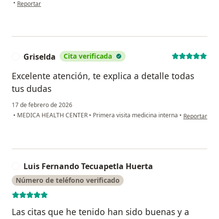
en opinión del usuario Patricia abundes
•
Reportar
Griselda
Cita verificada
G
Excelente atención, te explica a detalle todas
tus dudas
17 de febrero de 2026
en opinión de
•
MEDICA HEALTH CENTER
•
Primera visita medicina interna
•
Reportar
Luis Fernando Tecuapetla Huerta
L
Número de teléfono verificado
Las citas que he tenido han sido buenas y a