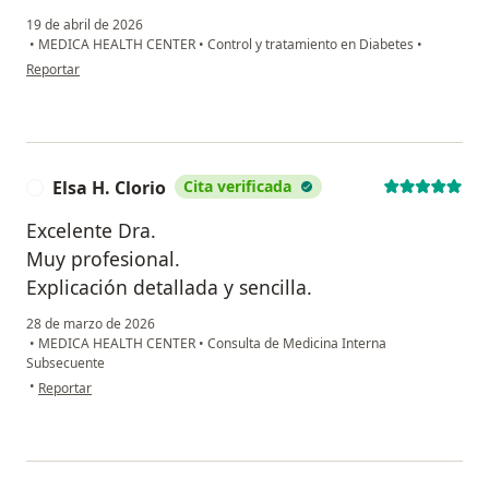
19 de abril de 2026
•
MEDICA HEALTH CENTER
•
Control y tratamiento en Diabetes
•
en opinión del usuario M.S.
Reportar
Elsa H. Clorio
Cita verificada
E
Excelente Dra.
Muy profesional.
Explicación detallada y sencilla.
28 de marzo de 2026
•
MEDICA HEALTH CENTER
•
Consulta de Medicina Interna
Subsecuente
en opinión del usuario Elsa H. Clorio
•
Reportar