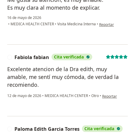
Es muy clara al momento de explicar.
16 de mayo de 2026
en opinión del usuari
•
MEDICA HEALTH CENTER
•
Visita Medicina Interna
•
Reportar
Fabiola fabian
Cita verificada
F
Excelente atencion de la Dra edith, muy
amable, me sentí muy cómoda, de verdad la
recomiendo.
en opinión del usua
12 de mayo de 2026
•
MEDICA HEALTH CENTER
•
Otro
•
Reportar
Paloma Edith Garcia Torres
Cita verificada
P